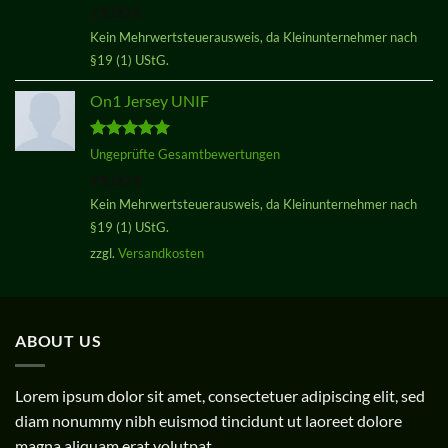
29,00
€
von 5
Kein Mehrwertsteuerausweis, da Kleinunternehmer nach
§19 (1) UStG.
On1 Jersey UNIF
Bewertet
Ungeprüfte Gesamtbewertungen
mit
5.00
29,00
€
von 5
Kein Mehrwertsteuerausweis, da Kleinunternehmer nach
§19 (1) UStG.
zzgl.
Versandkosten
ABOUT US
Lorem ipsum dolor sit amet, consectetuer adipiscing elit, sed
diam nonummy nibh euismod tincidunt ut laoreet dolore
magna aliquam erat volutpat.