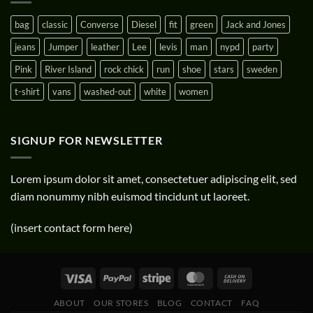
bag
classic
Converse
Diesel
fit
green
Jack and Jones
jeans
Jumper
leather
Lee
levis
man
nypd
party
Pink
River Island
rock chick
run
shoe
stars
sweden
t-shirt
vans
washed-out
white
women
SIGNUP FOR NEWSLETTER
Lorem ipsum dolor sit amet, consectetuer adipiscing elit, sed
diam nonummy nibh euismod tincidunt ut laoreet.
(insert contact form here)
ABOUT
OUR STORES
BLOG
CONTACT
FAQ