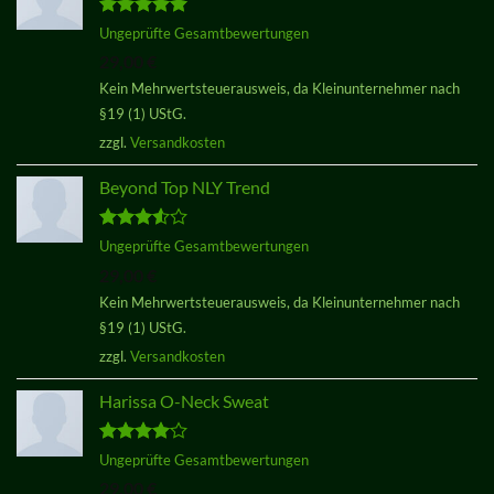
Bewertet
Ungeprüfte Gesamtbewertungen
mit
5.00
29,00
€
von 5
Kein Mehrwertsteuerausweis, da Kleinunternehmer nach
§19 (1) UStG.
zzgl.
Versandkosten
Beyond Top NLY Trend
Bewertet
Ungeprüfte Gesamtbewertungen
mit
3.50
29,00
€
von 5
Kein Mehrwertsteuerausweis, da Kleinunternehmer nach
§19 (1) UStG.
zzgl.
Versandkosten
Harissa O-Neck Sweat
Bewertet
Ungeprüfte Gesamtbewertungen
mit
4.00
29,00
€
von 5