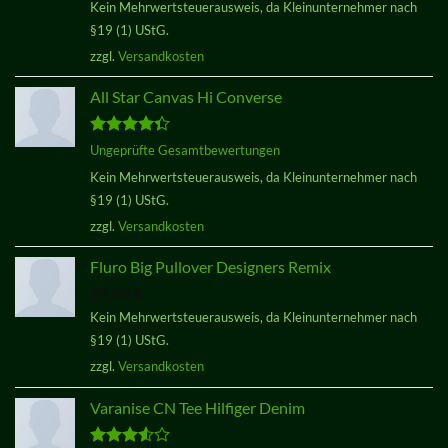
Kein Mehrwertsteuerausweis, da Kleinunternehmer nach
§19 (1) UStG.
zzgl.
Versandkosten
All Star Canvas Hi Converse
Bewertet
Ungeprüfte Gesamtbewertungen
mit
4.33
Kein Mehrwertsteuerausweis, da Kleinunternehmer nach
von 5
§19 (1) UStG.
zzgl.
Versandkosten
Fluro Big Pullover Designers Remix
29,00
€
Kein Mehrwertsteuerausweis, da Kleinunternehmer nach
§19 (1) UStG.
zzgl.
Versandkosten
Varanise CN Tee Hilfiger Denim