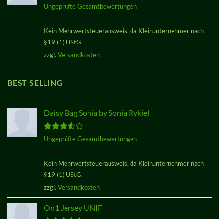
Bewertet
Ungeprüfte Gesamtbewertungen
mit
3.50
Ursprünglicher
Aktueller
29,00
€
29,00
€
von 5
Preis
Preis
Kein Mehrwertsteuerausweis, da Kleinunternehmer nach
war:
ist:
§19 (1) UStG.
29,00 €
29,00 €.
zzgl.
Versandkosten
BEST SELLING
Daisy Bag Sonia by Sonia Rykiel
Bewertet
Ungeprüfte Gesamtbewertungen
mit
3.50
29,00
€
von 5
Kein Mehrwertsteuerausweis, da Kleinunternehmer nach
§19 (1) UStG.
zzgl.
Versandkosten
On1 Jersey UNIF