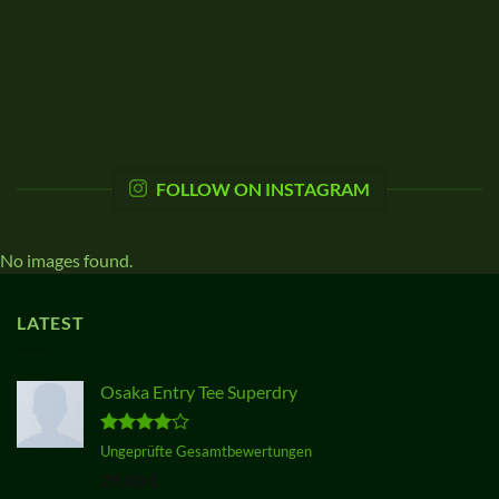
FOLLOW ON INSTAGRAM
No images found.
LATEST
Osaka Entry Tee Superdry
Bewertet
Ungeprüfte Gesamtbewertungen
mit
4.00
29,00
€
von 5