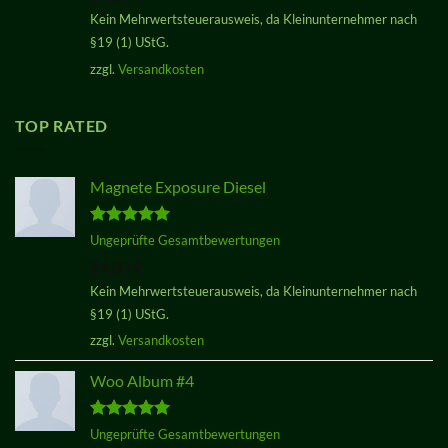
Kein Mehrwertsteuerausweis, da Kleinunternehmer nach
§19 (1) UStG.
zzgl.
Versandkosten
TOP RATED
Magnete Exposure Diesel
Bewertet
Ungeprüfte Gesamtbewertungen
mit
5.00
29,00
€
von 5
Kein Mehrwertsteuerausweis, da Kleinunternehmer nach
§19 (1) UStG.
zzgl.
Versandkosten
Woo Album #4
Bewertet
Ungeprüfte Gesamtbewertungen
mit
5.00