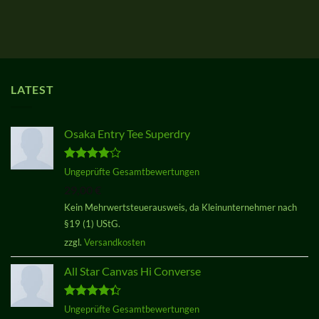
LATEST
Osaka Entry Tee Superdry
Bewertet
Ungeprüfte Gesamtbewertungen
mit
4.00
29,00
€
von 5
Kein Mehrwertsteuerausweis, da Kleinunternehmer nach
§19 (1) UStG.
zzgl.
Versandkosten
All Star Canvas Hi Converse
Bewertet
Ungeprüfte Gesamtbewertungen
mit
4.33