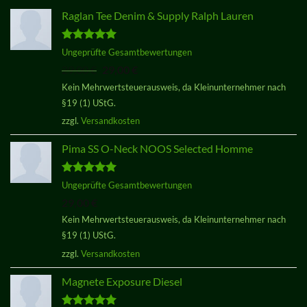
Raglan Tee Denim & Supply Ralph Lauren
Bewertet
Ungeprüfte Gesamtbewertungen
mit
5.00
Ursprünglicher
Aktueller
29,00
€
29,00
€
von 5
Preis
Preis
Kein Mehrwertsteuerausweis, da Kleinunternehmer nach
war:
ist:
§19 (1) UStG.
29,00 €
29,00 €.
zzgl.
Versandkosten
Pima SS O-Neck NOOS Selected Homme
Bewertet
Ungeprüfte Gesamtbewertungen
mit
5.00
29,00
€
von 5
Kein Mehrwertsteuerausweis, da Kleinunternehmer nach
§19 (1) UStG.
zzgl.
Versandkosten
Magnete Exposure Diesel