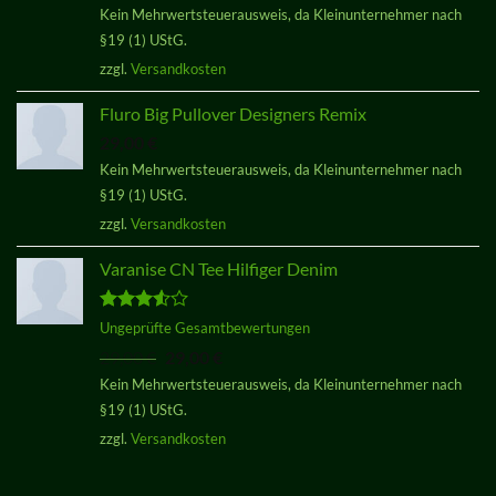
Kein Mehrwertsteuerausweis, da Kleinunternehmer nach
von 5
§19 (1) UStG.
zzgl.
Versandkosten
Fluro Big Pullover Designers Remix
29,00
€
Kein Mehrwertsteuerausweis, da Kleinunternehmer nach
§19 (1) UStG.
zzgl.
Versandkosten
Varanise CN Tee Hilfiger Denim
Bewertet
Ungeprüfte Gesamtbewertungen
mit
3.50
Ursprünglicher
Aktueller
29,00
€
29,00
€
von 5
Preis
Preis
Kein Mehrwertsteuerausweis, da Kleinunternehmer nach
war:
ist:
§19 (1) UStG.
29,00 €
29,00 €.
zzgl.
Versandkosten