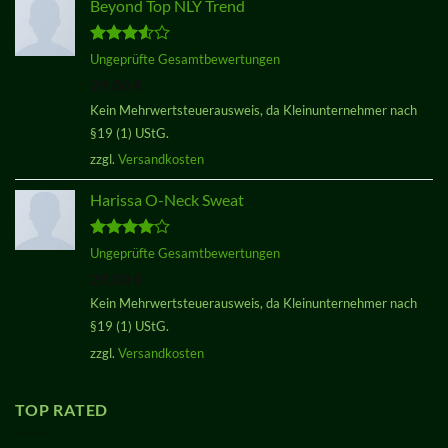
Beyond Top NLY Trend
Bewertet
Ungeprüfte Gesamtbewertungen
mit
3.50
29,00
€
von 5
Kein Mehrwertsteuerausweis, da Kleinunternehmer nach
§19 (1) UStG.
zzgl.
Versandkosten
Harissa O-Neck Sweat
Bewertet
Ungeprüfte Gesamtbewertungen
mit
4.00
29,00
€
von 5
Kein Mehrwertsteuerausweis, da Kleinunternehmer nach
§19 (1) UStG.
zzgl.
Versandkosten
TOP RATED