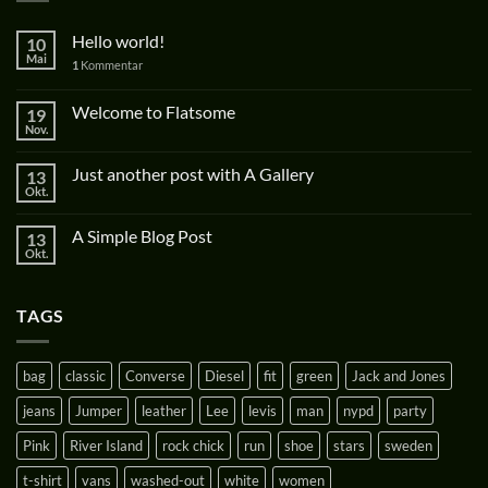
Hello world!
10
Mai
1
Kommentar
Welcome to Flatsome
19
Nov.
Just another post with A Gallery
13
Okt.
A Simple Blog Post
13
Okt.
TAGS
bag
classic
Converse
Diesel
fit
green
Jack and Jones
jeans
Jumper
leather
Lee
levis
man
nypd
party
Pink
River Island
rock chick
run
shoe
stars
sweden
t-shirt
vans
washed-out
white
women