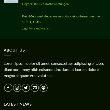
Bewertet
Ungeprüfte Gesamtbewertungen
mit
5.00
29,00
€
von 5
Kein Mehrwertsteuerausweis, da Kleinunternehmer nach
§19 (1) UStG.
zzgl.
Versandkosten
ABOUT US
Lorem ipsum dolor sit amet, consectetuer adipiscing elit, sed
diam nonummy nibh euismod tincidunt ut laoreet dolore
magna aliquam erat volutpat.
LATEST NEWS