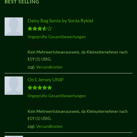
BEST SELLING
Daisy Bag Sonia by Sonia Rykiel
Bewertet
Ungeprüfte Gesamtbewertungen
mit
3.50
29,00
€
von 5
Kein Mehrwertsteuerausweis, da Kleinunternehmer nach
§19 (1) UStG.
zzgl.
Versandkosten
On1 Jersey UNIF
Bewertet
Ungeprüfte Gesamtbewertungen
mit
5.00
29,00
€
von 5
Kein Mehrwertsteuerausweis, da Kleinunternehmer nach
§19 (1) UStG.
zzgl.
Versandkosten