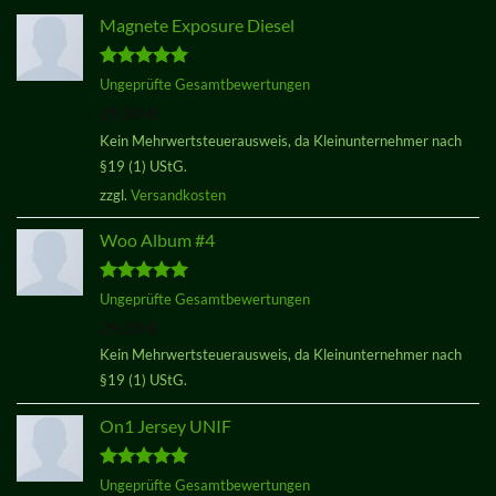
Magnete Exposure Diesel
Bewertet
Ungeprüfte Gesamtbewertungen
mit
5.00
29,00
€
von 5
Kein Mehrwertsteuerausweis, da Kleinunternehmer nach
§19 (1) UStG.
zzgl.
Versandkosten
Woo Album #4
Bewertet
Ungeprüfte Gesamtbewertungen
mit
5.00
29,00
€
von 5
Kein Mehrwertsteuerausweis, da Kleinunternehmer nach
§19 (1) UStG.
On1 Jersey UNIF
Bewertet
Ungeprüfte Gesamtbewertungen