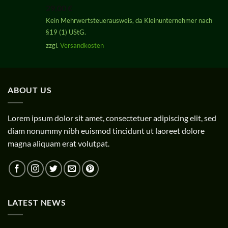
mit
5.00
29,00
€
von 5
Kein Mehrwertsteuerausweis, da Kleinunternehmer nach
§19 (1) UStG.
zzgl.
Versandkosten
ABOUT US
Lorem ipsum dolor sit amet, consectetuer adipiscing elit, sed
diam nonummy nibh euismod tincidunt ut laoreet dolore
magna aliquam erat volutpat.
LATEST NEWS