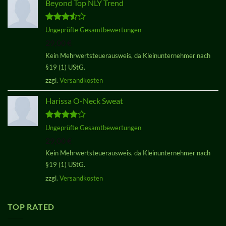
Beyond Top NLY Trend
Bewertet
Ungeprüfte Gesamtbewertungen
mit
3.50
29,00
€
von 5
Kein Mehrwertsteuerausweis, da Kleinunternehmer nach
§19 (1) UStG.
zzgl.
Versandkosten
Harissa O-Neck Sweat
Bewertet
Ungeprüfte Gesamtbewertungen
mit
4.00
29,00
€
von 5
Kein Mehrwertsteuerausweis, da Kleinunternehmer nach
§19 (1) UStG.
zzgl.
Versandkosten
TOP RATED