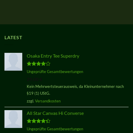
LATEST
Osaka Entry Tee Superdry
Bewertet
Ungeprüfte Gesamtbewertungen
mit
4.00
29,00
€
von 5
Kein Mehrwertsteuerausweis, da Kleinunternehmer nach
§19 (1) UStG.
zzgl.
Versandkosten
All Star Canvas Hi Converse
Bewertet
Ungeprüfte Gesamtbewertungen
mit
4.33