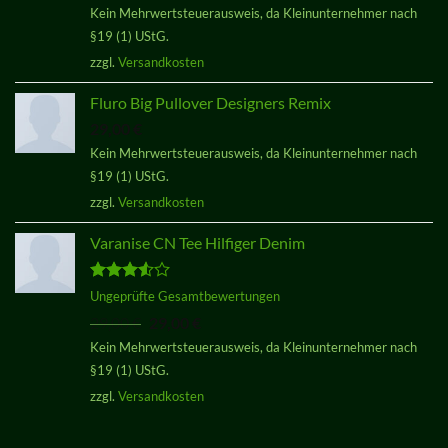
Kein Mehrwertsteuerausweis, da Kleinunternehmer nach
von 5
§19 (1) UStG.
zzgl.
Versandkosten
Fluro Big Pullover Designers Remix
29,00
€
Kein Mehrwertsteuerausweis, da Kleinunternehmer nach
§19 (1) UStG.
zzgl.
Versandkosten
Varanise CN Tee Hilfiger Denim
Bewertet
Ungeprüfte Gesamtbewertungen
mit
3.50
Ursprünglicher
Aktueller
29,00
€
29,00
€
von 5
Preis
Preis
Kein Mehrwertsteuerausweis, da Kleinunternehmer nach
war:
ist:
§19 (1) UStG.
29,00 €
29,00 €.
zzgl.
Versandkosten