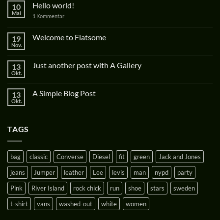
Hello world!
10
Mai
1
Kommentar
Welcome to Flatsome
19
Nov.
Just another post with A Gallery
13
Okt.
A Simple Blog Post
13
Okt.
TAGS
bag
classic
Converse
Diesel
fit
green
Jack and Jones
jeans
Jumper
leather
Lee
levis
man
nypd
party
Pink
River Island
rock chick
run
shoe
stars
sweden
t-shirt
vans
washed-out
white
women