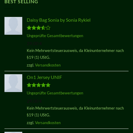
BEST SELLING
Daisy Bag Sonia by Sonia Rykiel
Bewertet
Ungeprüfte Gesamtbewertungen
mit
3.50
29,00
€
von 5
Kein Mehrwertsteuerausweis, da Kleinunternehmer nach
§19 (1) UStG.
zzgl.
Versandkosten
On1 Jersey UNIF
Bewertet
Ungeprüfte Gesamtbewertungen
mit
5.00
29,00
€
von 5
Kein Mehrwertsteuerausweis, da Kleinunternehmer nach
§19 (1) UStG.
zzgl.
Versandkosten