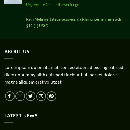
Bewertet
Ungeprüfte Gesamtbewertungen
mit
5.00
29,00
€
von 5
Kein Mehrwertsteuerausweis, da Kleinunternehmer nach
§19 (1) UStG.
ABOUT US
Lorem ipsum dolor sit amet, consectetuer adipiscing elit, sed
diam nonummy nibh euismod tincidunt ut laoreet dolore
magna aliquam erat volutpat.
LATEST NEWS