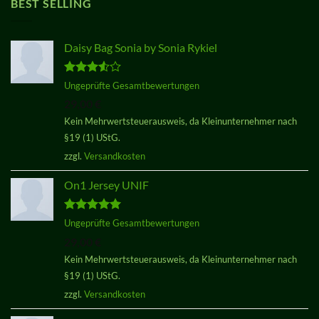
BEST SELLING
Daisy Bag Sonia by Sonia Rykiel
Bewertet
Ungeprüfte Gesamtbewertungen
mit
3.50
29,00
€
von 5
Kein Mehrwertsteuerausweis, da Kleinunternehmer nach
§19 (1) UStG.
zzgl.
Versandkosten
On1 Jersey UNIF
Bewertet
Ungeprüfte Gesamtbewertungen
mit
5.00
29,00
€
von 5
Kein Mehrwertsteuerausweis, da Kleinunternehmer nach
§19 (1) UStG.
zzgl.
Versandkosten