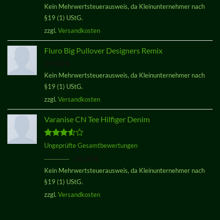
Kein Mehrwertsteuerausweis, da Kleinunternehmer nach
von 5
§19 (1) UStG.
zzgl.
Versandkosten
Fluro Big Pullover Designers Remix
29,00
€
Kein Mehrwertsteuerausweis, da Kleinunternehmer nach
§19 (1) UStG.
zzgl.
Versandkosten
Varanise CN Tee Hilfiger Denim
Bewertet
Ungeprüfte Gesamtbewertungen
mit
3.50
Ursprünglicher
Aktueller
29,00
€
29,00
€
von 5
Preis
Preis
Kein Mehrwertsteuerausweis, da Kleinunternehmer nach
war:
ist:
§19 (1) UStG.
29,00 €
29,00 €.
zzgl.
Versandkosten