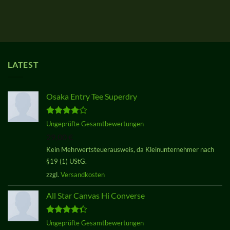
LATEST
Osaka Entry Tee Superdry
Bewertet
Ungeprüfte Gesamtbewertungen
mit
4.00
29,00
€
von 5
Kein Mehrwertsteuerausweis, da Kleinunternehmer nach
§19 (1) UStG.
zzgl.
Versandkosten
All Star Canvas Hi Converse
Bewertet
Ungeprüfte Gesamtbewertungen
mit
4.33