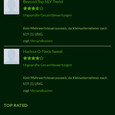
Beyond Top NLY Trend
Bewertet
Ungeprüfte Gesamtbewertungen
mit
3.50
29,00
€
von 5
Kein Mehrwertsteuerausweis, da Kleinunternehmer nach
§19 (1) UStG.
zzgl.
Versandkosten
Harissa O-Neck Sweat
Bewertet
Ungeprüfte Gesamtbewertungen
mit
4.00
29,00
€
von 5
Kein Mehrwertsteuerausweis, da Kleinunternehmer nach
§19 (1) UStG.
zzgl.
Versandkosten
TOP RATED