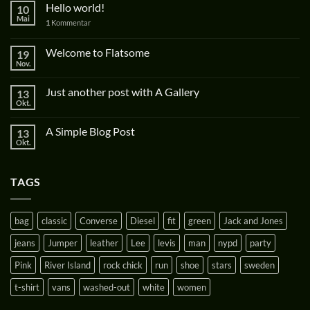
Hello world!
10
Mai
1
Kommentar
Welcome to Flatsome
19
Nov.
Just another post with A Gallery
13
Okt.
A Simple Blog Post
13
Okt.
TAGS
bag
classic
Converse
Diesel
fit
green
Jack and Jones
jeans
Jumper
leather
Lee
levis
man
nypd
party
Pink
River Island
rock chick
run
shoe
stars
sweden
t-shirt
vans
washed-out
white
women