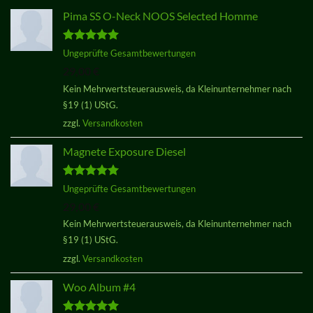
Pima SS O-Neck NOOS Selected Homme
Bewertet
Ungeprüfte Gesamtbewertungen
mit
5.00
29,00
€
von 5
Kein Mehrwertsteuerausweis, da Kleinunternehmer nach
§19 (1) UStG.
zzgl.
Versandkosten
Magnete Exposure Diesel
Bewertet
Ungeprüfte Gesamtbewertungen
mit
5.00
29,00
€
von 5
Kein Mehrwertsteuerausweis, da Kleinunternehmer nach
§19 (1) UStG.
zzgl.
Versandkosten
Woo Album #4