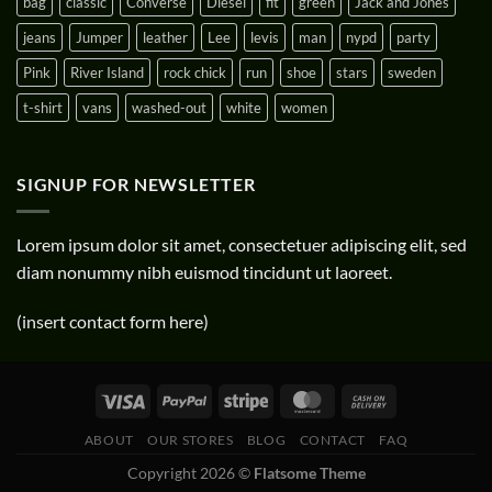
bag
classic
Converse
Diesel
fit
green
Jack and Jones
jeans
Jumper
leather
Lee
levis
man
nypd
party
Pink
River Island
rock chick
run
shoe
stars
sweden
t-shirt
vans
washed-out
white
women
SIGNUP FOR NEWSLETTER
Lorem ipsum dolor sit amet, consectetuer adipiscing elit, sed
diam nonummy nibh euismod tincidunt ut laoreet.
(insert contact form here)
ABOUT
OUR STORES
BLOG
CONTACT
FAQ
Copyright 2026 ©
Flatsome Theme