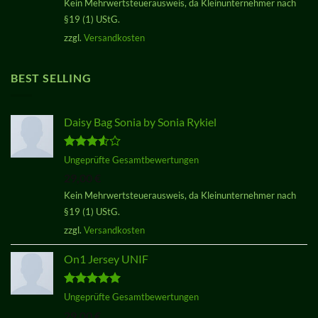
Kein Mehrwertsteuerausweis, da Kleinunternehmer nach
war:
ist:
§19 (1) UStG.
29,00 €
29,00 €.
zzgl.
Versandkosten
BEST SELLING
Daisy Bag Sonia by Sonia Rykiel
Bewertet
Ungeprüfte Gesamtbewertungen
mit
3.50
29,00
€
von 5
Kein Mehrwertsteuerausweis, da Kleinunternehmer nach
§19 (1) UStG.
zzgl.
Versandkosten
On1 Jersey UNIF
Bewertet
Ungeprüfte Gesamtbewertungen
mit
5.00
29,00
€
von 5