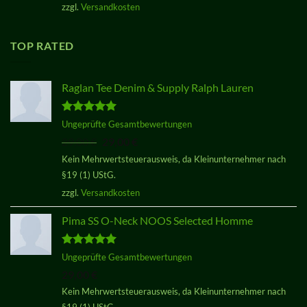
zzgl.
Versandkosten
TOP RATED
Raglan Tee Denim & Supply Ralph Lauren
Bewertet
Ungeprüfte Gesamtbewertungen
mit
5.00
Ursprünglicher
Aktueller
29,00
€
29,00
€
von 5
Preis
Preis
Kein Mehrwertsteuerausweis, da Kleinunternehmer nach
war:
ist:
§19 (1) UStG.
29,00 €
29,00 €.
zzgl.
Versandkosten
Pima SS O-Neck NOOS Selected Homme
Bewertet
Ungeprüfte Gesamtbewertungen
mit
5.00
29,00
€
von 5
Kein Mehrwertsteuerausweis, da Kleinunternehmer nach