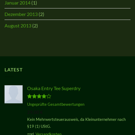
Januar 2014
(1)
Dezember 2013
(2)
August 2013
(2)
LATEST
Osaka Entry Tee Superdry
Bewertet
Ungeprüfte Gesamtbewertungen
mit
4.00
29,00
€
von 5
Kein Mehrwertsteuerausweis, da Kleinunternehmer nach
§19 (1) UStG.
zzgl.
Versandkosten