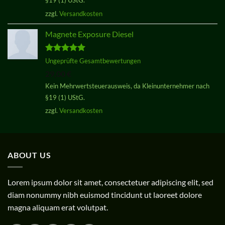
§19 (1) UStG.
zzgl.
Versandkosten
Magnete Exposure Diesel
Bewertet
Ungeprüfte Gesamtbewertungen
mit
5.00
29,00
€
von 5
Kein Mehrwertsteuerausweis, da Kleinunternehmer nach
§19 (1) UStG.
zzgl.
Versandkosten
ABOUT US
Lorem ipsum dolor sit amet, consectetuer adipiscing elit, sed
diam nonummy nibh euismod tincidunt ut laoreet dolore
magna aliquam erat volutpat.