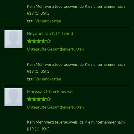
Kein Mehrwertsteuerausweis, da Kleinunternehmer nach
§19 (1) UStG.
zzgl.
Versandkosten
Beyond Top NLY Trend
Bewertet
Ungeprüfte Gesamtbewertungen
mit
3.50
29,00
€
von 5
Kein Mehrwertsteuerausweis, da Kleinunternehmer nach
§19 (1) UStG.
zzgl.
Versandkosten
Harissa O-Neck Sweat
Bewertet
Ungeprüfte Gesamtbewertungen
mit
4.00
29,00
€
von 5
Kein Mehrwertsteuerausweis, da Kleinunternehmer nach
§19 (1) UStG.