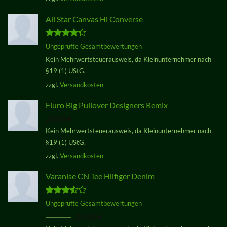
All Star Canvas Hi Converse
Bewertet
Ungeprüfte Gesamtbewertungen
mit
4.33
Kein Mehrwertsteuerausweis, da Kleinunternehmer nach
von 5
§19 (1) UStG.
zzgl.
Versandkosten
Fluro Big Pullover Designers Remix
29,00
€
Kein Mehrwertsteuerausweis, da Kleinunternehmer nach
§19 (1) UStG.
zzgl.
Versandkosten
Varanise CN Tee Hilfiger Denim
Bewertet
Ungeprüfte Gesamtbewertungen
mit
3.50
Ursprünglicher
Aktueller
29,00
€
29,00
€
von 5
Preis
Preis