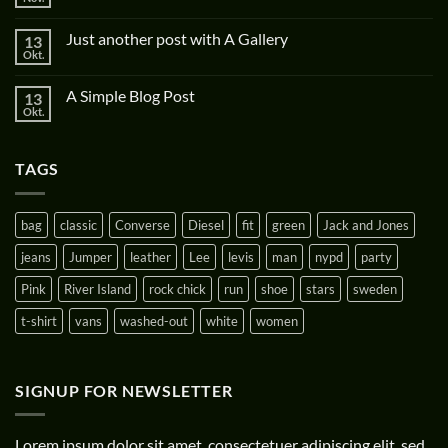
Just another post with A Gallery
13
Okt.
A Simple Blog Post
13
Okt.
TAGS
bag
classic
Converse
Diesel
fit
green
Jack and Jones
jeans
Jumper
leather
Lee
levis
man
nypd
party
Pink
River Island
rock chick
run
shoe
stars
sweden
t-shirt
vans
washed-out
white
women
SIGNUP FOR NEWSLETTER
Lorem ipsum dolor sit amet, consectetuer adipiscing elit, sed