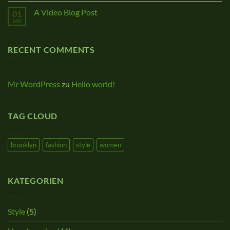
A Video Blog Post
01
Jan.
RECENT COMMENTS
Mr WordPress
zu
Hello world!
TAG CLOUD
brooklyn
fashion
style
women
KATEGORIEN
Style
(5)