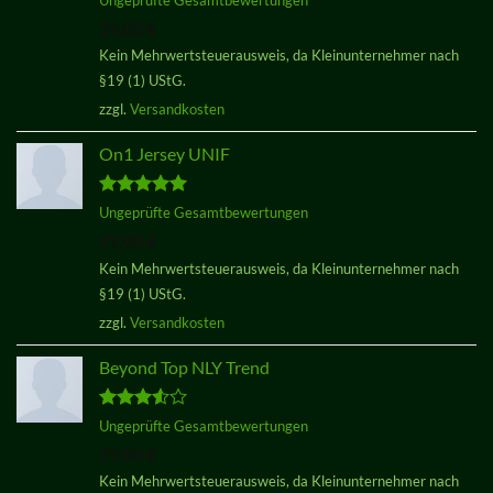
mit
3.50
29,00
€
von 5
Kein Mehrwertsteuerausweis, da Kleinunternehmer nach
§19 (1) UStG.
zzgl.
Versandkosten
On1 Jersey UNIF
Bewertet
Ungeprüfte Gesamtbewertungen
mit
5.00
29,00
€
von 5
Kein Mehrwertsteuerausweis, da Kleinunternehmer nach
§19 (1) UStG.
zzgl.
Versandkosten
Beyond Top NLY Trend
Bewertet
Ungeprüfte Gesamtbewertungen
mit
3.50
29,00
€
von 5
Kein Mehrwertsteuerausweis, da Kleinunternehmer nach