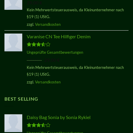
29,00
€
Kein Mehrwertsteuerausweis, da Kleinunternehmer nach
§19 (1) UStG.
zzgl.
Versandkosten
Varanise CN Tee Hilfiger Denim
Bewertet
Ungeprüfte Gesamtbewertungen
mit
3.50
Ursprünglicher
Aktueller
29,00
€
29,00
€
von 5
Preis
Preis
Kein Mehrwertsteuerausweis, da Kleinunternehmer nach
war:
ist:
§19 (1) UStG.
29,00 €
29,00 €.
zzgl.
Versandkosten
BEST SELLING
Daisy Bag Sonia by Sonia Rykiel
Bewertet
Ungeprüfte Gesamtbewertungen