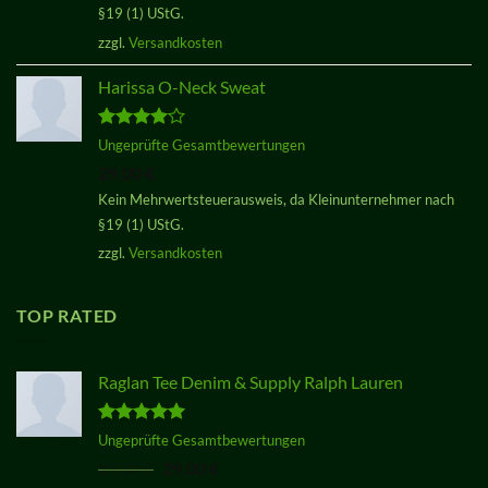
§19 (1) UStG.
zzgl.
Versandkosten
Harissa O-Neck Sweat
Bewertet
Ungeprüfte Gesamtbewertungen
mit
4.00
29,00
€
von 5
Kein Mehrwertsteuerausweis, da Kleinunternehmer nach
§19 (1) UStG.
zzgl.
Versandkosten
TOP RATED
Raglan Tee Denim & Supply Ralph Lauren
Bewertet
Ungeprüfte Gesamtbewertungen
mit
5.00
Ursprünglicher
Aktueller
29,00
€
29,00
€
von 5