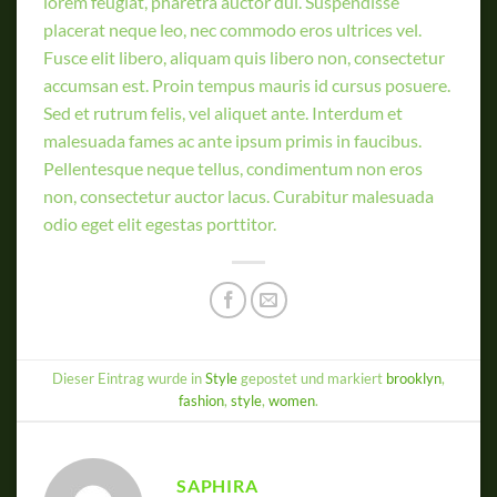
lorem feugiat, pharetra auctor dui. Suspendisse
placerat neque leo, nec commodo eros ultrices vel.
Fusce elit libero, aliquam quis libero non, consectetur
accumsan est. Proin tempus mauris id cursus posuere.
Sed et rutrum felis, vel aliquet ante. Interdum et
malesuada fames ac ante ipsum primis in faucibus.
Pellentesque neque tellus, condimentum non eros
non, consectetur auctor lacus. Curabitur malesuada
odio eget elit egestas porttitor.
Dieser Eintrag wurde in
Style
gepostet und markiert
brooklyn
,
fashion
,
style
,
women
.
SAPHIRA