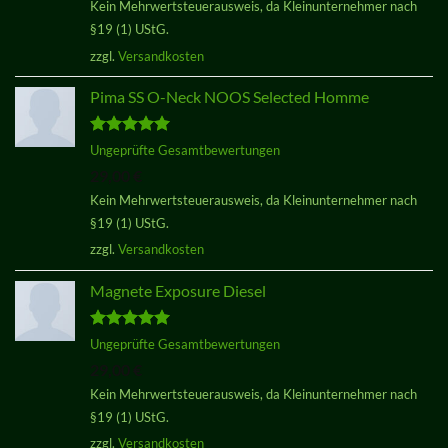
Preis
Preis
Kein Mehrwertsteuerausweis, da Kleinunternehmer nach
war:
ist:
§19 (1) UStG.
29,00 €
29,00 €.
zzgl.
Versandkosten
Pima SS O-Neck NOOS Selected Homme
Bewertet
Ungeprüfte Gesamtbewertungen
mit
5.00
29,00
€
von 5
Kein Mehrwertsteuerausweis, da Kleinunternehmer nach
§19 (1) UStG.
zzgl.
Versandkosten
Magnete Exposure Diesel
Bewertet
Ungeprüfte Gesamtbewertungen
mit
5.00
29,00
€
von 5
Kein Mehrwertsteuerausweis, da Kleinunternehmer nach
§19 (1) UStG.
zzgl.
Versandkosten