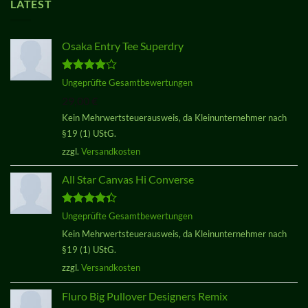
LATEST
Osaka Entry Tee Superdry
Bewertet
Ungeprüfte Gesamtbewertungen
mit
4.00
29,00
€
von 5
Kein Mehrwertsteuerausweis, da Kleinunternehmer nach
§19 (1) UStG.
zzgl.
Versandkosten
All Star Canvas Hi Converse
Bewertet
Ungeprüfte Gesamtbewertungen
mit
4.33
Kein Mehrwertsteuerausweis, da Kleinunternehmer nach
von 5
§19 (1) UStG.
zzgl.
Versandkosten
Fluro Big Pullover Designers Remix