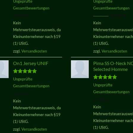
Bewertet
Bewertet
Ungeprüfte
Ungeprüfte
mit
3.50
mit
5.00
Gesamtbewertungen
Gesamtbewertungen
von 5
von 5
Ursprüngli
Akt
29,00
€
29,00
€
29,00
€
Preis
Pre
Kein
Kein
war:
ist:
Mehrwertsteuerausweis, da
Mehrwertsteuerauswei
29,00 €
29,
Kleinunternehmer nach §19
Kleinunternehmer nac
(1) UStG.
(1) UStG.
zzgl.
Versandkosten
zzgl.
Versandkosten
On1 Jersey UNIF
Pima SS O-Neck 
Selected Homme
Bewertet
Ungeprüfte
mit
5.00
Bewertet
Ungeprüfte
Gesamtbewertungen
von 5
mit
5.00
Gesamtbewertungen
29,00
€
von 5
29,00
€
Kein
Kein
Mehrwertsteuerausweis, da
Mehrwertsteuerauswei
Kleinunternehmer nach §19
Kleinunternehmer nac
(1) UStG.
(1) UStG.
zzgl.
Versandkosten