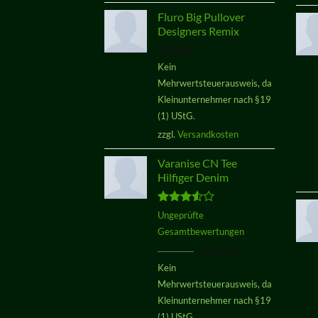
Fluro Big Pullover
Designers Remix
29,00
€
Kein
Mehrwertsteuerausweis, da
Kleinunternehmer nach §19
(1) UStG.
zzgl.
Versandkosten
Varanise CN Tee
Hilfiger Denim
Bewertet
Ungeprüfte
mit
3.50
Gesamtbewertungen
von 5
Ursprünglicher
Aktueller
29,00
€
29,00
€
Preis
Preis
Kein
war:
ist:
Mehrwertsteuerausweis, da
29,00 €
29,00 €.
Kleinunternehmer nach §19
(1) UStG.