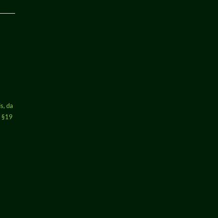
s, da
h §19