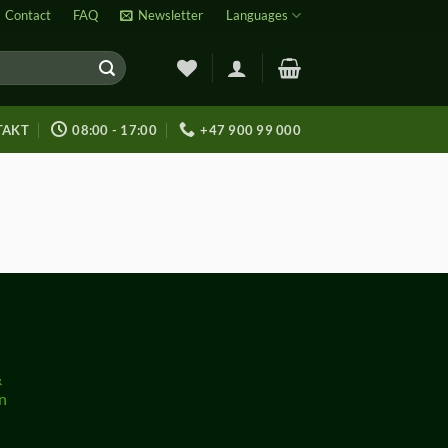
Contact
FAQ
Newsletter
Languages
TAKT
08:00 - 17:00
+47 900 99 000
&
n