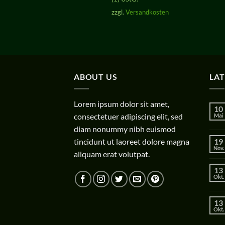
zzgl.
Versandkosten
ABOUT US
LA
Lorem ipsum dolor sit amet,
10
consectetuer adipiscing elit, sed
Mai
diam nonummy nibh euismod
tincidunt ut laoreet dolore magna
19
Nov.
aliquam erat volutpat.
13
Okt.
13
Okt.