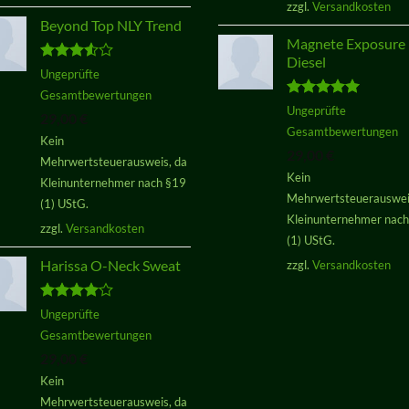
zzgl.
Versandkosten
Beyond Top NLY Trend
Magnete Exposure
Diesel
Bewertet
Ungeprüfte
mit
3.50
Gesamtbewertungen
von 5
Bewertet
Ungeprüfte
29,00
€
mit
5.00
Gesamtbewertungen
von 5
Kein
29,00
€
Mehrwertsteuerausweis, da
Kein
Kleinunternehmer nach §19
Mehrwertsteuerauswei
(1) UStG.
Kleinunternehmer nac
zzgl.
Versandkosten
(1) UStG.
Harissa O-Neck Sweat
zzgl.
Versandkosten
Bewertet
Ungeprüfte
mit
4.00
Gesamtbewertungen
von 5
29,00
€
Kein
Mehrwertsteuerausweis, da