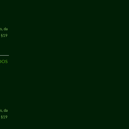
cher
ueller
is
s, da
00 €.
h §19
NOOS
s, da
h §19