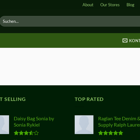
About
Our Stores
Blog
Suche
nach:
KON
T SELLING
TOP RATED
Daisy Bag Sonia by
Raglan Tee Denim 
Sonia Rykiel
Supply Ralph Laure