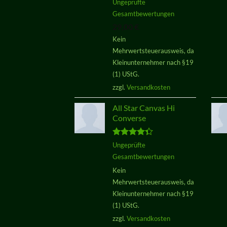
Bewertet
Ungeprüfte
mit
4.00
Gesamtbewertungen
von 5
29,00
€
Kein
Mehrwertsteuerausweis, da
Kleinunternehmer nach §19
(1) UStG.
zzgl.
Versandkosten
All Star Canvas Hi
Converse
Bewertet
Ungeprüfte
mit
4.33
Gesamtbewertungen
von 5
Kein
Mehrwertsteuerausweis, da
Kleinunternehmer nach §19
(1) UStG.
zzgl.
Versandkosten