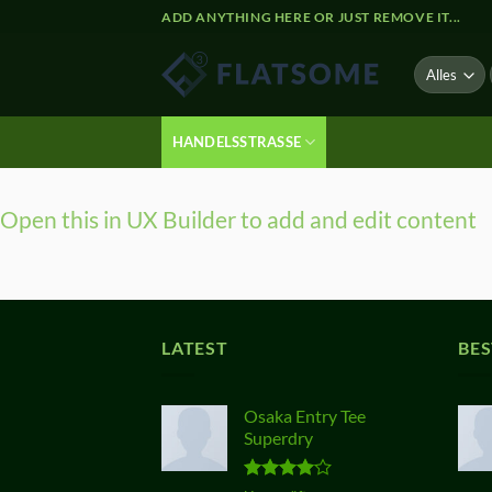
Zum
ADD ANYTHING HERE OR JUST REMOVE IT...
Inhalt
springen
HANDELSSTRASSE
Open this in UX Builder to add and edit content
LATEST
BES
Osaka Entry Tee
Superdry