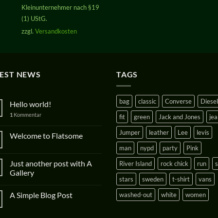
Kleinunternehmer nach §19
(1) UStG.
zzgl.
Versandkosten
TEST NEWS
TAGS
bag
classic
Converse
Diesel
Hello world!
1
Kommentar
fit
green
Jack and Jones
jea
Jumper
leather
Lee
levis
Welcome to Flatsome
man
nypd
party
Pink
Just another post with A
River Island
rock chick
run
Gallery
stars
sweden
t-shirt
vans
A Simple Blog Post
washed-out
white
women