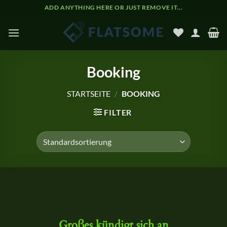
Zum
ADD ANYTHING HERE OR JUST REMOVE IT...
Inhalt
springen
Booking
STARTSEITE
/
BOOKING
FILTER
Zum
Inhalt
springen
Großes kündigt sich an