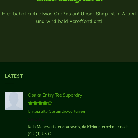
Hier bahnt sich etwas Großes an! Unser Shop ist in Arbeit
und wird bald veröffentlicht!
LATEST
Osaka Entry Tee Superdry
Bewertet
Ungeprüfte Gesamtbewertungen
mit
4.00
29,00
€
von 5
Kein Mehrwertsteuerausweis, da Kleinunternehmer nach
§19 (1) UStG.