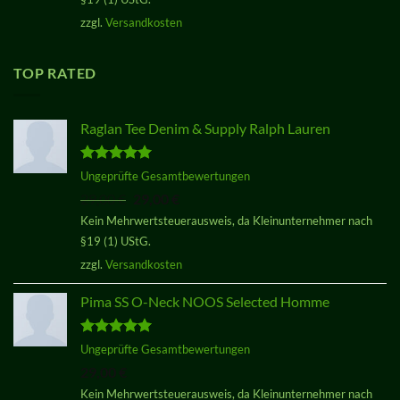
zzgl.
Versandkosten
TOP RATED
Raglan Tee Denim & Supply Ralph Lauren
Bewertet
Ungeprüfte Gesamtbewertungen
mit
5.00
Ursprünglicher
Aktueller
29,00
€
29,00
€
von 5
Preis
Preis
Kein Mehrwertsteuerausweis, da Kleinunternehmer nach
war:
ist:
§19 (1) UStG.
29,00 €
29,00 €.
zzgl.
Versandkosten
Pima SS O-Neck NOOS Selected Homme
Bewertet
Ungeprüfte Gesamtbewertungen
mit
5.00
29,00
€
von 5
Kein Mehrwertsteuerausweis, da Kleinunternehmer nach