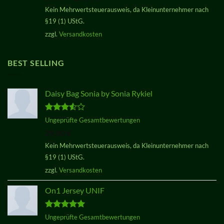
Preis
Preis
Kein Mehrwertsteuerausweis, da Kleinunternehmer nach
war:
ist:
§19 (1) UStG.
29,00 €
29,00 €.
zzgl.
Versandkosten
BEST SELLING
Daisy Bag Sonia by Sonia Rykiel
Bewertet
Ungeprüfte Gesamtbewertungen
mit
3.50
29,00
€
von 5
Kein Mehrwertsteuerausweis, da Kleinunternehmer nach
§19 (1) UStG.
zzgl.
Versandkosten
On1 Jersey UNIF
Bewertet
Ungeprüfte Gesamtbewertungen
mit
5.00