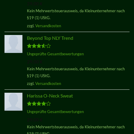
29,00
€
von 5
Kein Mehrwertsteuerausweis, da Kleinunternehmer nach
§19 (1) UStG.
zzgl.
Versandkosten
Beyond Top NLY Trend
Bewertet
Ungeprüfte Gesamtbewertungen
mit
3.50
29,00
€
von 5
Kein Mehrwertsteuerausweis, da Kleinunternehmer nach
§19 (1) UStG.
zzgl.
Versandkosten
Harissa O-Neck Sweat
Bewertet
Ungeprüfte Gesamtbewertungen
mit
4.00
29,00
€
von 5
Kein Mehrwertsteuerausweis, da Kleinunternehmer nach
§19 (1) UStG.