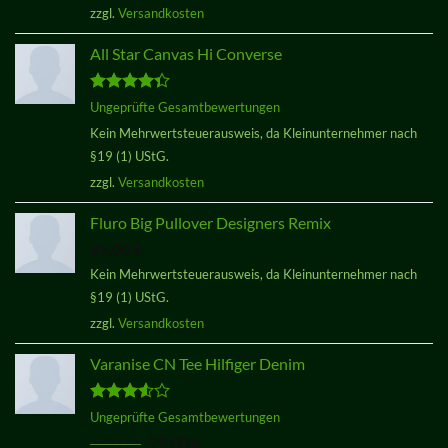
zzgl.
Versandkosten
All Star Canvas Hi Converse
Bewertet
Ungeprüfte Gesamtbewertungen
mit
4.33
Kein Mehrwertsteuerausweis, da Kleinunternehmer nach
von 5
§19 (1) UStG.
zzgl.
Versandkosten
Fluro Big Pullover Designers Remix
29,00
€
Kein Mehrwertsteuerausweis, da Kleinunternehmer nach
§19 (1) UStG.
zzgl.
Versandkosten
Varanise CN Tee Hilfiger Denim
Bewertet
Ungeprüfte Gesamtbewertungen
mit
3.50
Ursprünglicher
Aktueller
29,00
€
29,00
€
von 5