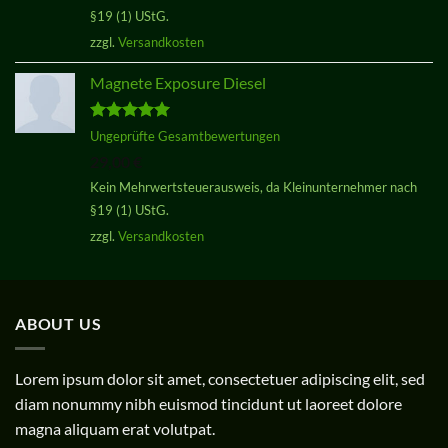
§19 (1) UStG.
zzgl.
Versandkosten
Magnete Exposure Diesel
Bewertet
Ungeprüfte Gesamtbewertungen
mit
5.00
29,00
€
von 5
Kein Mehrwertsteuerausweis, da Kleinunternehmer nach
§19 (1) UStG.
zzgl.
Versandkosten
ABOUT US
Lorem ipsum dolor sit amet, consectetuer adipiscing elit, sed
diam nonummy nibh euismod tincidunt ut laoreet dolore
magna aliquam erat volutpat.