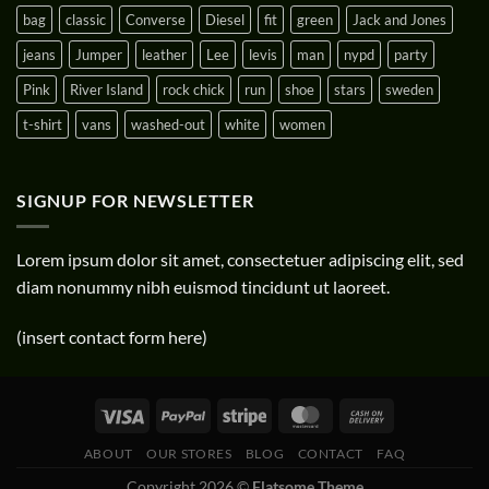
bag
classic
Converse
Diesel
fit
green
Jack and Jones
jeans
Jumper
leather
Lee
levis
man
nypd
party
Pink
River Island
rock chick
run
shoe
stars
sweden
t-shirt
vans
washed-out
white
women
SIGNUP FOR NEWSLETTER
Lorem ipsum dolor sit amet, consectetuer adipiscing elit, sed
diam nonummy nibh euismod tincidunt ut laoreet.
(insert contact form here)
ABOUT
OUR STORES
BLOG
CONTACT
FAQ
Copyright 2026 ©
Flatsome Theme