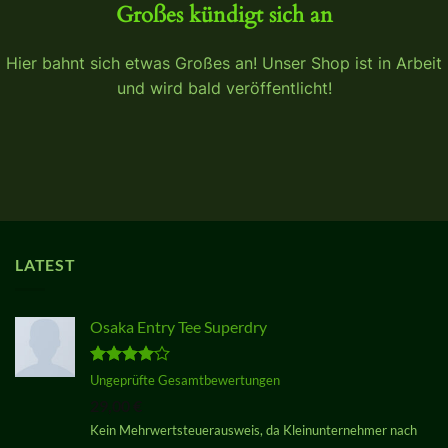
Großes kündigt sich an
Hier bahnt sich etwas Großes an! Unser Shop ist in Arbeit
und wird bald veröffentlicht!
LATEST
Osaka Entry Tee Superdry
Bewertet
Ungeprüfte Gesamtbewertungen
mit
4.00
29,00
€
von 5
Kein Mehrwertsteuerausweis, da Kleinunternehmer nach