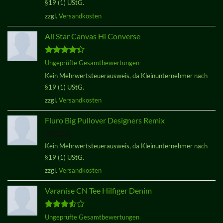
§19 (1) UStG.
zzgl.
Versandkosten
All Star Canvas Hi Converse
Bewertet
Ungeprüfte Gesamtbewertungen
mit
4.33
Kein Mehrwertsteuerausweis, da Kleinunternehmer nach
von 5
§19 (1) UStG.
zzgl.
Versandkosten
Fluro Big Pullover Designers Remix
29,00
€
Kein Mehrwertsteuerausweis, da Kleinunternehmer nach
§19 (1) UStG.
zzgl.
Versandkosten
Varanise CN Tee Hilfiger Denim
Bewertet
Ungeprüfte Gesamtbewertungen