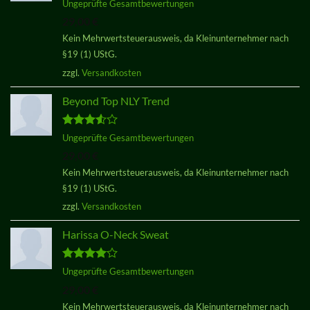
Bewertet
Ungeprüfte Gesamtbewertungen
mit
5.00
29,00
€
von 5
Kein Mehrwertsteuerausweis, da Kleinunternehmer nach
§19 (1) UStG.
zzgl.
Versandkosten
Beyond Top NLY Trend
Bewertet
Ungeprüfte Gesamtbewertungen
mit
3.50
29,00
€
von 5
Kein Mehrwertsteuerausweis, da Kleinunternehmer nach
§19 (1) UStG.
zzgl.
Versandkosten
Harissa O-Neck Sweat
Bewertet
Ungeprüfte Gesamtbewertungen
mit
4.00
29,00
€
von 5
Kein Mehrwertsteuerausweis, da Kleinunternehmer nach