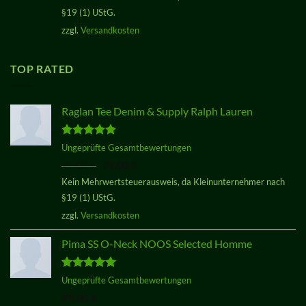
§19 (1) UStG.
zzgl.
Versandkosten
TOP RATED
Raglan Tee Denim & Supply Ralph Lauren
Bewertet
Ungeprüfte Gesamtbewertungen
mit
5.00
Ursprünglicher
Aktueller
29,00
€
29,00
€
von 5
Preis
Preis
Kein Mehrwertsteuerausweis, da Kleinunternehmer nach
war:
ist:
§19 (1) UStG.
29,00 €
29,00 €.
zzgl.
Versandkosten
Pima SS O-Neck NOOS Selected Homme
Bewertet
Ungeprüfte Gesamtbewertungen
mit
5.00
29,00
€
von 5