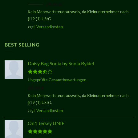
mit
3.50
Ursprünglicher
Aktueller
29,00
€
29,00
€
von 5
Preis
Preis
Kein Mehrwertsteuerausweis, da Kleinunternehmer nach
war:
ist:
§19 (1) UStG.
29,00 €
29,00 €.
zzgl.
Versandkosten
BEST SELLING
Daisy Bag Sonia by Sonia Rykiel
Bewertet
Ungeprüfte Gesamtbewertungen
mit
3.50
29,00
€
von 5
Kein Mehrwertsteuerausweis, da Kleinunternehmer nach
§19 (1) UStG.
zzgl.
Versandkosten
On1 Jersey UNIF