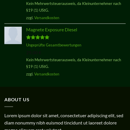
Kein Mehrwertsteuerausweis, da Kleinunternehmer nach
§19 (1) UStG.
zzgl.
Versandkosten
Magnete Exposure Diesel
Bewertet
Ungeprüfte Gesamtbewertungen
mit
5.00
29,00
€
von 5
Kein Mehrwertsteuerausweis, da Kleinunternehmer nach
§19 (1) UStG.
zzgl.
Versandkosten
ABOUT US
Lorem ipsum dolor sit amet, consectetuer adipiscing elit, sed
diam nonummy nibh euismod tincidunt ut laoreet dolore
magna aliquam erat volutpat.