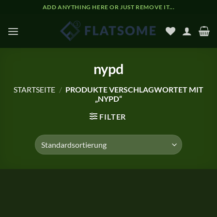
Zum
ADD ANYTHING HERE OR JUST REMOVE IT...
Inhalt
springen
nypd
STARTSEITE
/
PRODUKTE VERSCHLAGWORTET MIT
„NYPD“
FILTER
Zum
Inhalt
springen