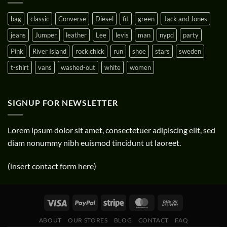
bag
classic
Converse
Diesel
fit
green
Jack and Jones
jeans
Jumper
leather
Lee
levis
man
nypd
party
Pink
River Island
rock chick
run
shoe
stars
sweden
t-shirt
vans
washed-out
white
women
SIGNUP FOR NEWSLETTER
Lorem ipsum dolor sit amet, consectetuer adipiscing elit, sed
diam nonummy nibh euismod tincidunt ut laoreet.
(insert contact form here)
ABOUT
OUR STORES
BLOG
CONTACT
FAQ