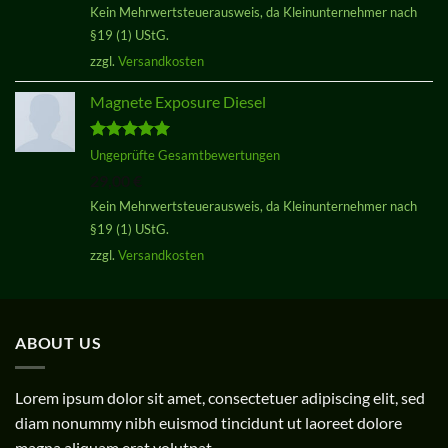
Kein Mehrwertsteuerausweis, da Kleinunternehmer nach
§19 (1) UStG.
zzgl.
Versandkosten
Magnete Exposure Diesel
Bewertet
Ungeprüfte Gesamtbewertungen
mit
5.00
29,00
€
von 5
Kein Mehrwertsteuerausweis, da Kleinunternehmer nach
§19 (1) UStG.
zzgl.
Versandkosten
ABOUT US
Lorem ipsum dolor sit amet, consectetuer adipiscing elit, sed
diam nonummy nibh euismod tincidunt ut laoreet dolore
magna aliquam erat volutpat.