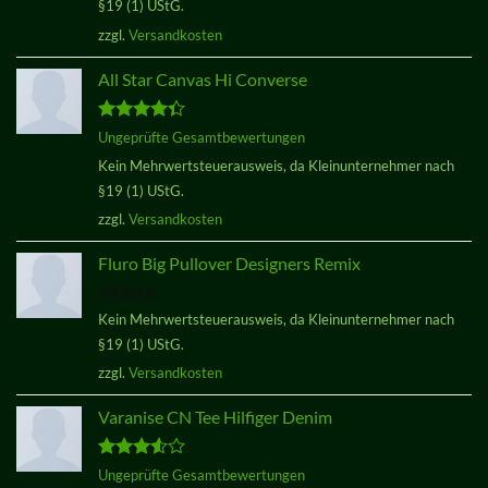
§19 (1) UStG.
zzgl.
Versandkosten
All Star Canvas Hi Converse
Bewertet
Ungeprüfte Gesamtbewertungen
mit
4.33
Kein Mehrwertsteuerausweis, da Kleinunternehmer nach
von 5
§19 (1) UStG.
zzgl.
Versandkosten
Fluro Big Pullover Designers Remix
29,00
€
Kein Mehrwertsteuerausweis, da Kleinunternehmer nach
§19 (1) UStG.
zzgl.
Versandkosten
Varanise CN Tee Hilfiger Denim
Bewertet
Ungeprüfte Gesamtbewertungen