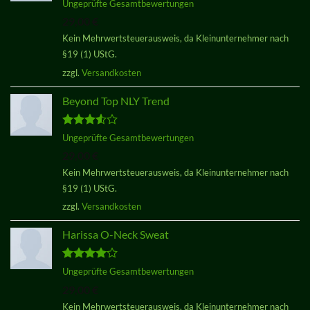
Bewertet
Ungeprüfte Gesamtbewertungen
mit
5.00
29,00
€
von 5
Kein Mehrwertsteuerausweis, da Kleinunternehmer nach
§19 (1) UStG.
zzgl.
Versandkosten
Beyond Top NLY Trend
Bewertet
Ungeprüfte Gesamtbewertungen
mit
3.50
29,00
€
von 5
Kein Mehrwertsteuerausweis, da Kleinunternehmer nach
§19 (1) UStG.
zzgl.
Versandkosten
Harissa O-Neck Sweat
Bewertet
Ungeprüfte Gesamtbewertungen
mit
4.00
29,00
€
von 5
Kein Mehrwertsteuerausweis, da Kleinunternehmer nach