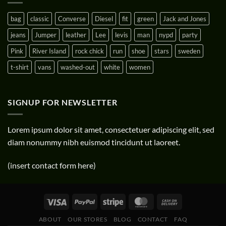
bag
classic
Converse
Diesel
fit
green
Jack and Jones
jeans
Jumper
leather
Lee
levis
man
nypd
party
Pink
River Island
rock chick
run
shoe
stars
sweden
t-shirt
vans
washed-out
white
women
SIGNUP FOR NEWSLETTER
Lorem ipsum dolor sit amet, consectetuer adipiscing elit, sed
diam nonummy nibh euismod tincidunt ut laoreet.
(insert contact form here)
ABOUT
OUR STORES
BLOG
CONTACT
FAQ