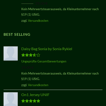
mit
3.50
Ursprünglicher
Aktueller
29,00
€
29,00
€
von 5
Preis
Preis
Kein Mehrwertsteuerausweis, da Kleinunternehmer nach
war:
ist:
§19 (1) UStG.
29,00 €
29,00 €.
zzgl.
Versandkosten
BEST SELLING
Daisy Bag Sonia by Sonia Rykiel
Bewertet
Ungeprüfte Gesamtbewertungen
mit
3.50
29,00
€
von 5
Kein Mehrwertsteuerausweis, da Kleinunternehmer nach
§19 (1) UStG.
zzgl.
Versandkosten
On1 Jersey UNIF