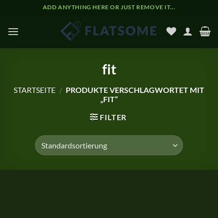
Zum
ADD ANYTHING HERE OR JUST REMOVE IT...
Inhalt
springen
fit
STARTSEITE
/
PRODUKTE VERSCHLAGWORTET MIT
„FIT“
FILTER
Zum
Inhalt
springen