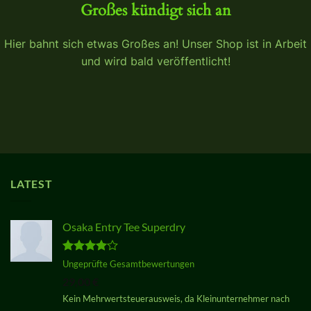
Großes kündigt sich an
Hier bahnt sich etwas Großes an! Unser Shop ist in Arbeit
und wird bald veröffentlicht!
LATEST
Osaka Entry Tee Superdry
Bewertet
Ungeprüfte Gesamtbewertungen
mit
4.00
29,00
€
von 5
Kein Mehrwertsteuerausweis, da Kleinunternehmer nach