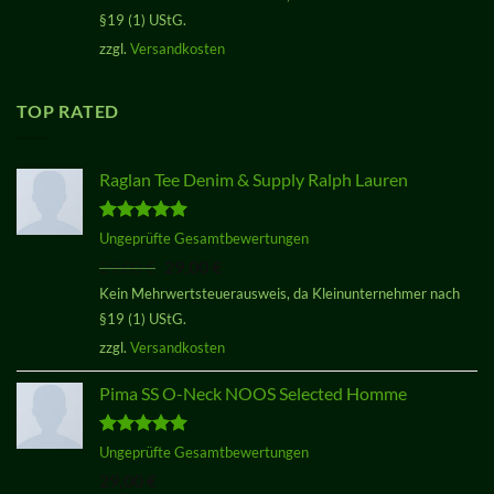
§19 (1) UStG.
zzgl.
Versandkosten
TOP RATED
Raglan Tee Denim & Supply Ralph Lauren
Bewertet
Ungeprüfte Gesamtbewertungen
mit
5.00
Ursprünglicher
Aktueller
29,00
€
29,00
€
von 5
Preis
Preis
Kein Mehrwertsteuerausweis, da Kleinunternehmer nach
war:
ist:
§19 (1) UStG.
29,00 €
29,00 €.
zzgl.
Versandkosten
Pima SS O-Neck NOOS Selected Homme
Bewertet
Ungeprüfte Gesamtbewertungen
mit
5.00
29,00
€
von 5