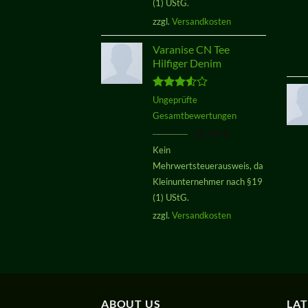
(1) UStG.
zzgl.
Versandkosten
Varanise CN Tee
Hilfiger Denim
Bewertet
Ungeprüfte
mit
3.50
Gesamtbewertungen
von 5
Ursprünglicher
Aktueller
29,00
€
29,00
€
Preis
Preis
Kein
war:
ist:
Mehrwertsteuerausweis, da
29,00 €
29,00 €.
Kleinunternehmer nach §19
(1) UStG.
zzgl.
Versandkosten
ABOUT US
LA