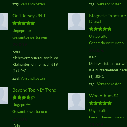
zzgl.
Versandkosten
zzgl.
Versandkosten
On1 Jersey UNIF
Magnete Exposure
Diesel
Bewertet
Ungeprüfte
mit
5.00
Bewertet
Ungeprüfte
Gesamtbewertungen
von 5
mit
5.00
Gesamtbewertungen
29,00
€
von 5
29,00
€
Kein
Kein
Mehrwertsteuerausweis, da
Mehrwertsteuerauswei
Kleinunternehmer nach §19
Kleinunternehmer nac
(1) UStG.
(1) UStG.
zzgl.
Versandkosten
zzgl.
Versandkosten
Beyond Top NLY Trend
Woo Album #4
Bewertet
Ungeprüfte
mit
3.50
Bewertet
Ungeprüfte
Gesamtbewertungen
von 5
mit
5.00
Gesamtbewertungen
29,00
€
von 5
29,00
€
Kein