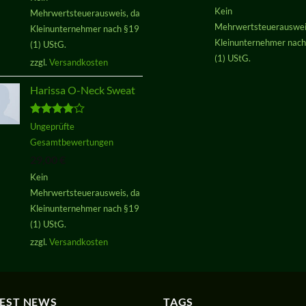
Kein
Mehrwertsteuerausweis, da
Mehrwertsteuerauswei
Kleinunternehmer nach §19
Kleinunternehmer nac
(1) UStG.
(1) UStG.
zzgl.
Versandkosten
Harissa O-Neck Sweat
Bewertet
Ungeprüfte
mit
4.00
Gesamtbewertungen
von 5
29,00
€
Kein
Mehrwertsteuerausweis, da
Kleinunternehmer nach §19
(1) UStG.
zzgl.
Versandkosten
TEST NEWS
TAGS