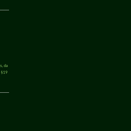
s, da
h §19