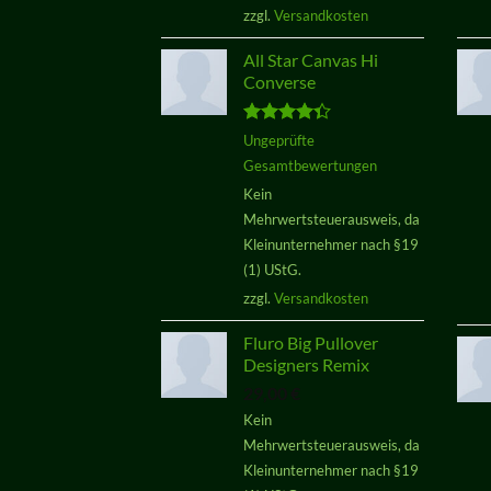
zzgl.
Versandkosten
All Star Canvas Hi
Converse
Bewertet
Ungeprüfte
mit
4.33
Gesamtbewertungen
von 5
Kein
Mehrwertsteuerausweis, da
Kleinunternehmer nach §19
(1) UStG.
zzgl.
Versandkosten
Fluro Big Pullover
Designers Remix
29,00
€
Kein
Mehrwertsteuerausweis, da
Kleinunternehmer nach §19