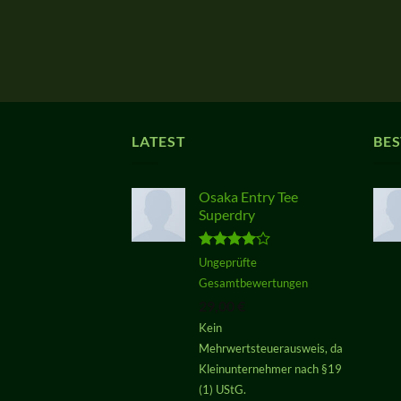
LATEST
BES
Osaka Entry Tee
Superdry
Bewertet
Ungeprüfte
mit
4.00
Gesamtbewertungen
von 5
29,00
€
Kein
Mehrwertsteuerausweis, da
Kleinunternehmer nach §19
(1) UStG.