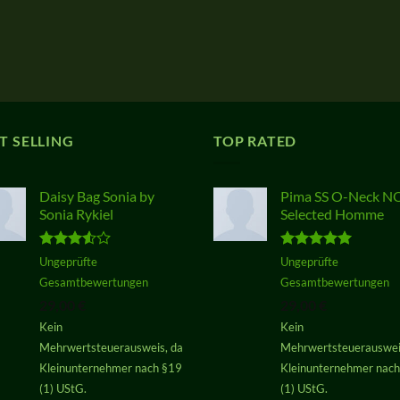
T SELLING
TOP RATED
Daisy Bag Sonia by
Pima SS O-Neck 
Sonia Rykiel
Selected Homme
Bewertet
Bewertet
Ungeprüfte
Ungeprüfte
mit
3.50
mit
5.00
Gesamtbewertungen
Gesamtbewertungen
von 5
von 5
29,00
€
29,00
€
Kein
Kein
Mehrwertsteuerausweis, da
Mehrwertsteuerauswei
Kleinunternehmer nach §19
Kleinunternehmer nac
(1) UStG.
(1) UStG.