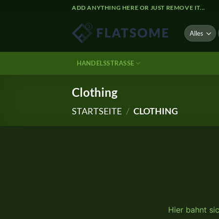
Zum
ADD ANYTHING HERE OR JUST REMOVE IT...
Inhalt
springen
HANDELSSTRASSE
Clothing
STARTSEITE
/
CLOTHING
Zum
Inhalt
springen
Hier bahnt si