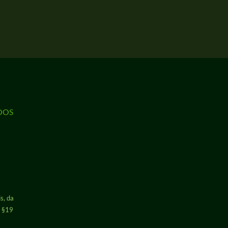
NOOS
s, da
h §19