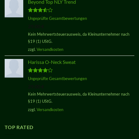
Beyond Top NLY Trend
Bewertet
Ungeprüfte Gesamtbewertungen
mit
3.50
29,00
€
von 5
Kein Mehrwertsteuerausweis, da Kleinunternehmer nach
§19 (1) UStG.
zzgl.
Versandkosten
Harissa O-Neck Sweat
Bewertet
Ungeprüfte Gesamtbewertungen
mit
4.00
29,00
€
von 5
Kein Mehrwertsteuerausweis, da Kleinunternehmer nach
§19 (1) UStG.
zzgl.
Versandkosten
TOP RATED