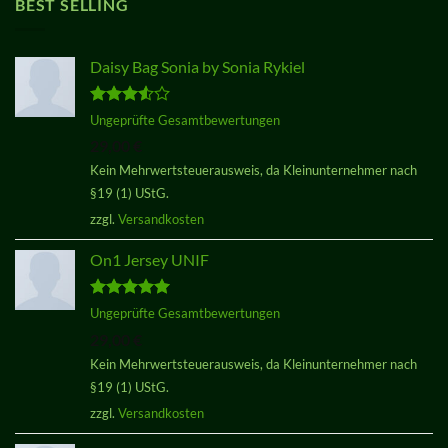
BEST SELLING
Daisy Bag Sonia by Sonia Rykiel
Bewertet
Ungeprüfte Gesamtbewertungen
mit
3.50
29,00
€
von 5
Kein Mehrwertsteuerausweis, da Kleinunternehmer nach
§19 (1) UStG.
zzgl.
Versandkosten
On1 Jersey UNIF
Bewertet
Ungeprüfte Gesamtbewertungen
mit
5.00
29,00
€
von 5
Kein Mehrwertsteuerausweis, da Kleinunternehmer nach
§19 (1) UStG.
zzgl.
Versandkosten