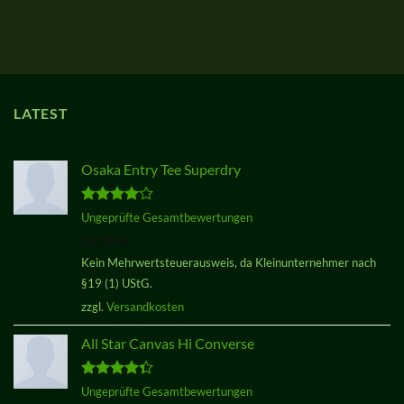
LATEST
Osaka Entry Tee Superdry
Bewertet
Ungeprüfte Gesamtbewertungen
mit
4.00
29,00
€
von 5
Kein Mehrwertsteuerausweis, da Kleinunternehmer nach
§19 (1) UStG.
zzgl.
Versandkosten
All Star Canvas Hi Converse
Bewertet
Ungeprüfte Gesamtbewertungen
mit
4.33