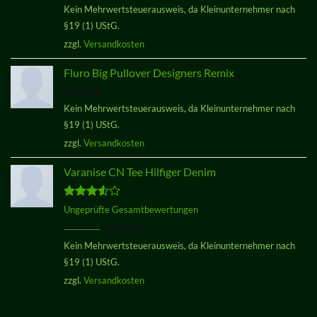
Kein Mehrwertsteuerausweis, da Kleinunternehmer nach
von 5
§19 (1) UStG.
zzgl.
Versandkosten
Fluro Big Pullover Designers Remix
29,00
€
Kein Mehrwertsteuerausweis, da Kleinunternehmer nach
§19 (1) UStG.
zzgl.
Versandkosten
Varanise CN Tee Hilfiger Denim
Bewertet
Ungeprüfte Gesamtbewertungen
mit
3.50
Ursprünglicher
Aktueller
29,00
€
29,00
€
von 5
Preis
Preis
Kein Mehrwertsteuerausweis, da Kleinunternehmer nach
war:
ist:
§19 (1) UStG.
29,00 €
29,00 €.
zzgl.
Versandkosten