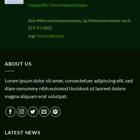
Bewertet
Ungeprüfte Gesamtbewertungen
mit
5.00
29,00
€
von 5
Kein Mehrwertsteuerausweis, da Kleinunternehmer nach
§19 (1) UStG.
zzgl.
Versandkosten
ABOUT US
Lorem ipsum dolor sit amet, consectetuer adipiscing elit, sed
diam nonummy nibh euismod tincidunt ut laoreet dolore
magna aliquam erat volutpat.
LATEST NEWS