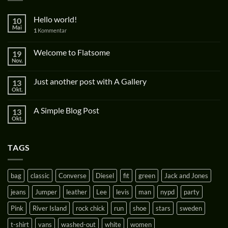
Hello world!
10
Mai
1
Kommentar
Welcome to Flatsome
19
Nov.
Just another post with A Gallery
13
Okt.
A Simple Blog Post
13
Okt.
TAGS
bag
classic
Converse
Diesel
fit
green
Jack and Jones
jeans
Jumper
leather
Lee
levis
man
nypd
party
Pink
River Island
rock chick
run
shoe
stars
sweden
t-shirt
vans
washed-out
white
women