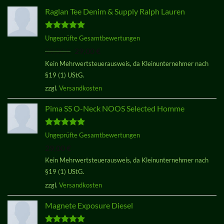
Raglan Tee Denim & Supply Ralph Lauren
Bewertet
Ungeprüfte Gesamtbewertungen
mit
5.00
Ursprünglicher
Aktueller
29,00
€
29,00
€
von 5
Preis
Preis
Kein Mehrwertsteuerausweis, da Kleinunternehmer nach
war:
ist:
§19 (1) UStG.
29,00 €
29,00 €.
zzgl.
Versandkosten
Pima SS O-Neck NOOS Selected Homme
Bewertet
Ungeprüfte Gesamtbewertungen
mit
5.00
29,00
€
von 5
Kein Mehrwertsteuerausweis, da Kleinunternehmer nach
§19 (1) UStG.
zzgl.
Versandkosten
Magnete Exposure Diesel