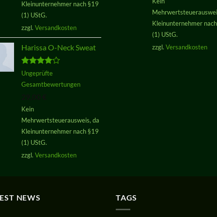
Kein
Kleinunternehmer nach §19
Mehrwertsteuerauswei
(1) UStG.
Kleinunternehmer nac
zzgl.
Versandkosten
(1) UStG.
Harissa O-Neck Sweat
zzgl.
Versandkosten
Bewertet
Ungeprüfte
mit
4.00
Gesamtbewertungen
von 5
29,00
€
Kein
Mehrwertsteuerausweis, da
Kleinunternehmer nach §19
(1) UStG.
zzgl.
Versandkosten
TEST NEWS
TAGS