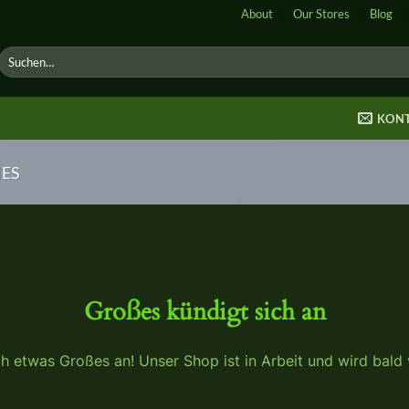
About
Our Stores
Blog
Suche
nach:
KON
ES
Großes kündigt sich an
ch etwas Großes an! Unser Shop ist in Arbeit und wird bald v