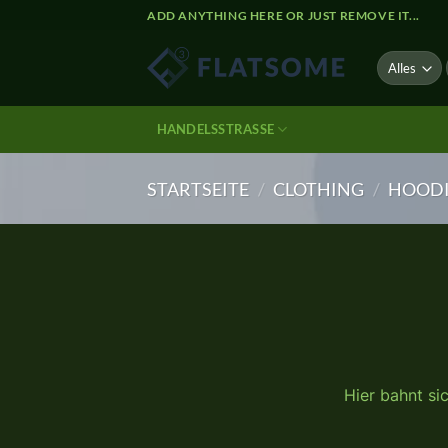
Zum
ADD ANYTHING HERE OR JUST REMOVE IT...
Inhalt
springen
HANDELSSTRASSE
STARTSEITE
/
CLOTHING
/
HOODI
Zum
Inhalt
springen
Hier bahnt si