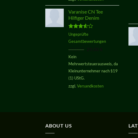
Varanise CN Tee
Hilfiger Denim
Bewertet
Ungeprüfte
mit
3.50
Gesamtbewertungen
von 5
Ursprünglicher
Aktueller
29,00
€
29,00
€
Preis
Preis
Kein
war:
ist:
Mehrwertsteuerausweis, da
29,00 €
29,00 €.
Kleinunternehmer nach §19
(1) UStG.
zzgl.
Versandkosten
ABOUT US
LA