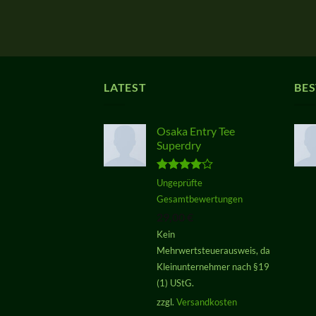
LATEST
BES
Osaka Entry Tee
Superdry
Bewertet
Ungeprüfte
mit
4.00
Gesamtbewertungen
von 5
29,00
€
Kein
Mehrwertsteuerausweis, da
Kleinunternehmer nach §19
(1) UStG.
zzgl.
Versandkosten