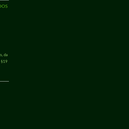
NOOS
s, da
h §19