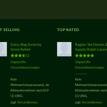
T SELLING
TOP RATED
Daisy Bag Sonia by
Raglan Tee Denim 
Sonia Rykiel
Supply Ralph Laure
Bewertet
Bewertet
Ungeprüfte
Ungeprüfte
mit
3.50
mit
5.00
Gesamtbewertungen
Gesamtbewertungen
von 5
von 5
Ursprüngli
Akt
29,00
€
29,00
€
29,00
€
Preis
Pre
Kein
Kein
war:
ist:
Mehrwertsteuerausweis, da
Mehrwertsteuerauswei
29,00 €
29,
Kleinunternehmer nach §19
Kleinunternehmer nac
(1) UStG.
(1) UStG.
zzgl.
Versandkosten
zzgl.
Versandkosten