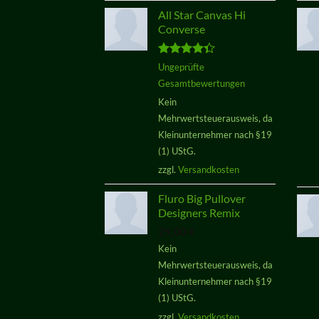
All Star Canvas Hi
Converse
Bewertet
Ungeprüfte
mit
4.33
Gesamtbewertungen
von 5
Kein
Mehrwertsteuerausweis, da
Kleinunternehmer nach §19
(1) UStG.
zzgl.
Versandkosten
Fluro Big Pullover
Designers Remix
29,00
€
Kein
Mehrwertsteuerausweis, da
Kleinunternehmer nach §19
(1) UStG.
zzgl.
Versandkosten