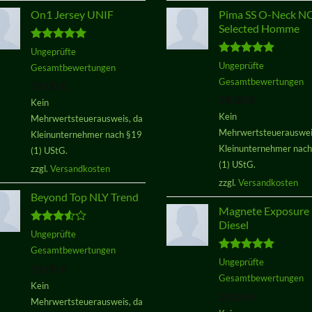
On1 Jersey UNIF
Pima SS O-Neck 
Selected Homme
Bewertet
Ungeprüfte
mit
5.00
Bewertet
Ungeprüfte
Gesamtbewertungen
von 5
mit
5.00
Gesamtbewertungen
29,00
€
von 5
29,00
€
Kein
Kein
Mehrwertsteuerausweis, da
Mehrwertsteuerauswei
Kleinunternehmer nach §19
Kleinunternehmer nac
(1) UStG.
(1) UStG.
zzgl.
Versandkosten
zzgl.
Versandkosten
Beyond Top NLY Trend
Magnete Exposure
Diesel
Bewertet
Ungeprüfte
mit
3.50
Gesamtbewertungen
von 5
Bewertet
Ungeprüfte
29,00
€
mit
5.00
Gesamtbewertungen
von 5
Kein
29,00
€
Mehrwertsteuerausweis, da