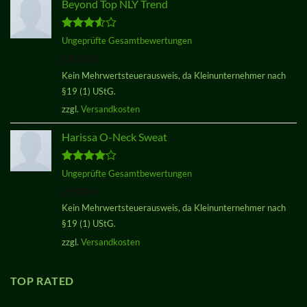
Beyond Top NLY Trend
Bewertet
Ungeprüfte Gesamtbewertungen
mit
3.50
29,00
€
von 5
Kein Mehrwertsteuerausweis, da Kleinunternehmer nach
§19 (1) UStG.
zzgl.
Versandkosten
Harissa O-Neck Sweat
Bewertet
Ungeprüfte Gesamtbewertungen
mit
4.00
29,00
€
von 5
Kein Mehrwertsteuerausweis, da Kleinunternehmer nach
§19 (1) UStG.
zzgl.
Versandkosten
TOP RATED