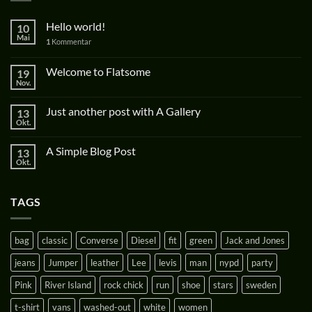
Hello world!
10
Mai
1
Kommentar
Welcome to Flatsome
19
Nov.
Just another post with A Gallery
13
Okt.
A Simple Blog Post
13
Okt.
TAGS
bag
classic
Converse
Diesel
fit
green
Jack and Jones
jeans
Jumper
leather
Lee
levis
man
nypd
party
Pink
River Island
rock chick
run
shoe
stars
sweden
t-shirt
vans
washed-out
white
women