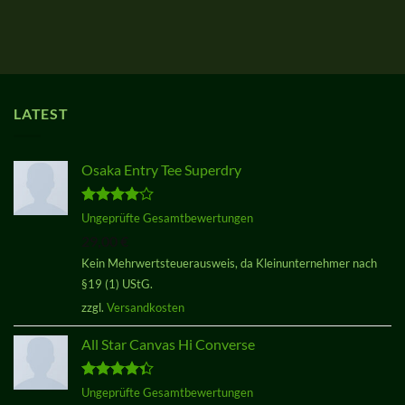
LATEST
Osaka Entry Tee Superdry
Bewertet
Ungeprüfte Gesamtbewertungen
mit
4.00
29,00
€
von 5
Kein Mehrwertsteuerausweis, da Kleinunternehmer nach
§19 (1) UStG.
zzgl.
Versandkosten
All Star Canvas Hi Converse
Bewertet
Ungeprüfte Gesamtbewertungen
mit
4.33