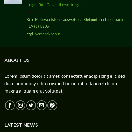
Bewertet
Ungeprüfte Gesamtbewertungen
mit
5.00
29,00
€
von 5
Kein Mehrwertsteuerausweis, da Kleinunternehmer nach
§19 (1) UStG.
zzgl.
Versandkosten
ABOUT US
Lorem ipsum dolor sit amet, consectetuer adipiscing elit, sed
diam nonummy nibh euismod tincidunt ut laoreet dolore
magna aliquam erat volutpat.
LATEST NEWS