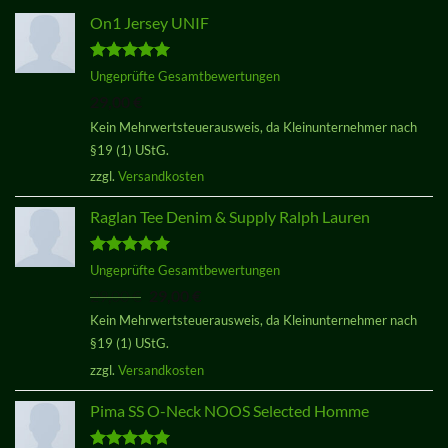
On1 Jersey UNIF
Bewertet
Ungeprüfte Gesamtbewertungen
mit
5.00
29,00
€
von 5
Kein Mehrwertsteuerausweis, da Kleinunternehmer nach
§19 (1) UStG.
zzgl.
Versandkosten
Raglan Tee Denim & Supply Ralph Lauren
Bewertet
Ungeprüfte Gesamtbewertungen
mit
5.00
Ursprünglicher
Aktueller
29,00
€
29,00
€
von 5
Preis
Preis
Kein Mehrwertsteuerausweis, da Kleinunternehmer nach
war:
ist:
§19 (1) UStG.
29,00 €
29,00 €.
zzgl.
Versandkosten
Pima SS O-Neck NOOS Selected Homme