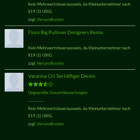
Kein Mehrwertsteuerausweis, da Kleinunternehmer nach
von 5
§19 (1) UStG.
zzgl.
Versandkosten
Fluro Big Pullover Designers Remix
29,00
€
Kein Mehrwertsteuerausweis, da Kleinunternehmer nach
§19 (1) UStG.
zzgl.
Versandkosten
Varanise CN Tee Hilfiger Denim
Bewertet
Ungeprüfte Gesamtbewertungen
mit
3.50
Ursprünglicher
Aktueller
29,00
€
29,00
€
von 5
Preis
Preis
Kein Mehrwertsteuerausweis, da Kleinunternehmer nach
war:
ist:
§19 (1) UStG.
29,00 €
29,00 €.
zzgl.
Versandkosten