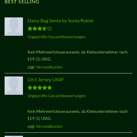
BEST SELLING
Daisy Bag Sonia by Sonia Rykiel
Bewertet
Ungeprüfte Gesamtbewertungen
mit
3.50
29,00
€
von 5
Kein Mehrwertsteuerausweis, da Kleinunternehmer nach
§19 (1) UStG.
zzgl.
Versandkosten
On1 Jersey UNIF
Bewertet
Ungeprüfte Gesamtbewertungen
mit
5.00
29,00
€
von 5
Kein Mehrwertsteuerausweis, da Kleinunternehmer nach
§19 (1) UStG.
zzgl.
Versandkosten