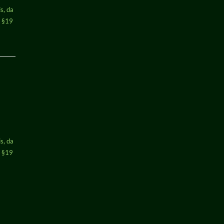
s, da
h §19
s, da
h §19