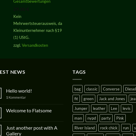
Gesamtbewertungen
von 5
29,00
€
Kein
Mehrwertsteuerausweis, da
Kleinunternehmer nach §19
(1) UStG.
zzgl.
Versandkosten
TEST NEWS
TAGS
bag
classic
Converse
Diesel
Hello world!
1
Kommentar
fit
green
Jack and Jones
jea
Jumper
leather
Lee
levis
Welcome to Flatsome
man
nypd
party
Pink
Just another post with A
River Island
rock chick
run
Gallery