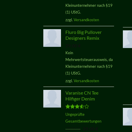
Kleinunternehmer nach §19
(1) UStG.
zzgl.
Versandkosten
Fluro Big Pullover
Designers Remix
29,00
€
Kein
Mehrwertsteuerausweis, da
Kleinunternehmer nach §19
(1) UStG.
zzgl.
Versandkosten
Varanise CN Tee
Hilfiger Denim
Bewertet
Ungeprüfte
mit
3.50
Gesamtbewertungen
von 5
Ursprünglicher
Aktueller
29,00
€
29,00
€