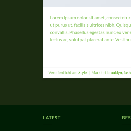
Lorem ipsum dolor sit amet, consectetur a
ut purus ut, facilisis ultrices nibh. Qui
convallis. Phasellus egestas nunc eu vene
lectus ac, volutpat placerat ante. Vestib
Veröffentlicht am
Style
|
Markiert
brooklyn
,
fash
LATEST
BES