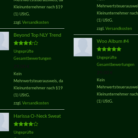
Mehrwertsteuerauswei
Kleinunternehmer nach §19
Kleinunternehmer nac
(1) UStG.
(1) UStG.
zzgl.
Versandkosten
zzgl.
Versandkosten
Beyond Top NLY Trend
Woo Album #4
Bewertet
Ungeprüfte
mit
3.50
Bewertet
Ungeprüfte
Gesamtbewertungen
von 5
mit
5.00
Gesamtbewertungen
29,00
€
von 5
29,00
€
Kein
Kein
Mehrwertsteuerausweis, da
Mehrwertsteuerauswei
Kleinunternehmer nach §19
Kleinunternehmer nac
(1) UStG.
(1) UStG.
zzgl.
Versandkosten
Harissa O-Neck Sweat
Bewertet
Ungeprüfte
mit
4.00