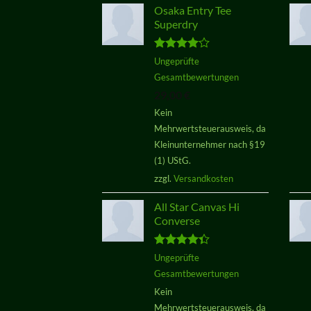
Osaka Entry Tee
Superdry
Bewertet
Ungeprüfte
mit
4.00
Gesamtbewertungen
von 5
29,00
€
Kein
Mehrwertsteuerausweis, da
Kleinunternehmer nach §19
(1) UStG.
zzgl.
Versandkosten
All Star Canvas Hi
Converse
Bewertet
Ungeprüfte
mit
4.33
Gesamtbewertungen
von 5
Kein
Mehrwertsteuerausweis, da