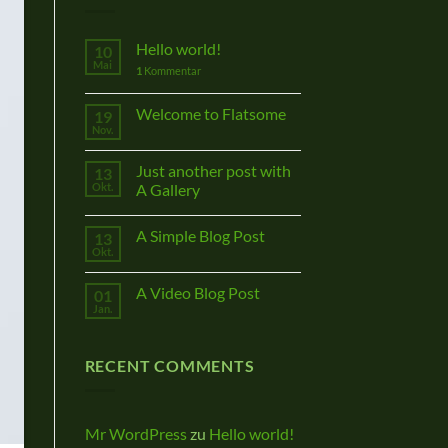
Hello world!
10
Mai
1
Kommentar
Welcome to Flatsome
19
Nov.
Just another post with
13
Okt.
A Gallery
A Simple Blog Post
13
Okt.
A Video Blog Post
01
Jan.
RECENT COMMENTS
Mr WordPress
zu
Hello world!