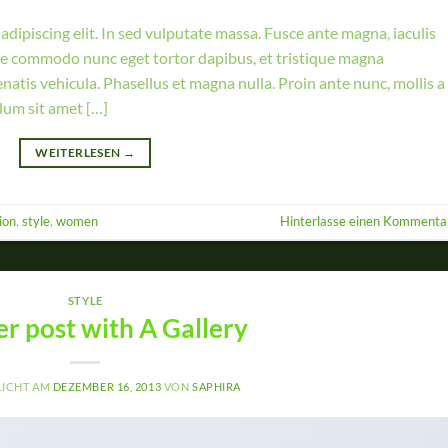
dipiscing elit. In sed vulputate massa. Fusce ante magna, iaculis
sque commodo nunc eget tortor dapibus, et tristique magna
natis vehicula. Phasellus et magna nulla. Proin ante nunc, mollis a
ulum sit amet […]
WEITERLESEN
→
ion
,
style
,
women
Hinterlasse einen Kommenta
STYLE
r post with A Gallery
LICHT AM
DEZEMBER 16, 2013
VON
SAPHIRA