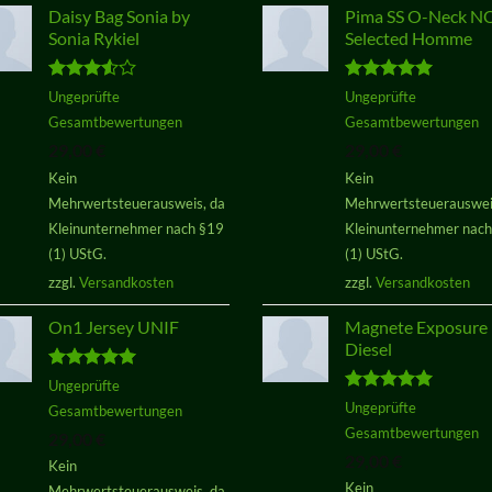
Daisy Bag Sonia by
Pima SS O-Neck 
Sonia Rykiel
Selected Homme
Bewertet
Bewertet
Ungeprüfte
Ungeprüfte
mit
3.50
mit
5.00
Gesamtbewertungen
Gesamtbewertungen
von 5
von 5
29,00
€
29,00
€
Kein
Kein
Mehrwertsteuerausweis, da
Mehrwertsteuerauswei
Kleinunternehmer nach §19
Kleinunternehmer nac
(1) UStG.
(1) UStG.
zzgl.
Versandkosten
zzgl.
Versandkosten
On1 Jersey UNIF
Magnete Exposure
Diesel
Bewertet
Ungeprüfte
mit
5.00
Bewertet
Ungeprüfte
Gesamtbewertungen
von 5
mit
5.00
Gesamtbewertungen
29,00
€
von 5
29,00
€
Kein
Kein
Mehrwertsteuerausweis, da