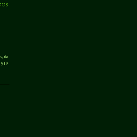
NOOS
s, da
h §19