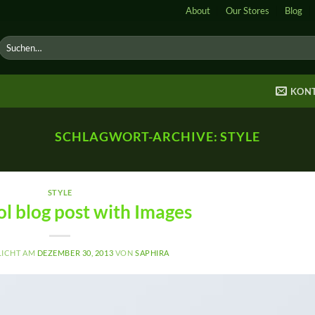
About
Our Stores
Blog
Suche
nach:
KON
SCHLAGWORT-ARCHIVE:
STYLE
STYLE
ol blog post with Images
LICHT AM
DEZEMBER 30, 2013
VON
SAPHIRA