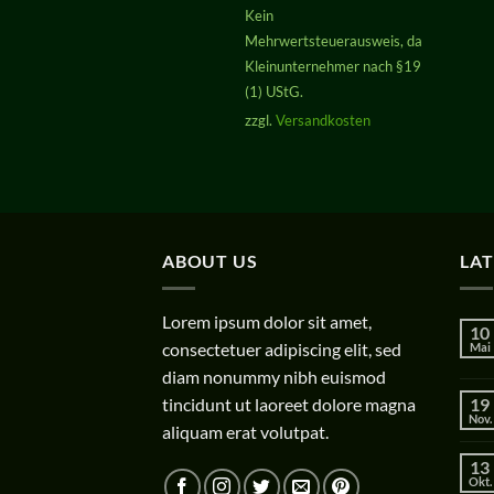
Preis
Preis
Kein
war:
ist:
Mehrwertsteuerausweis, da
29,00 €
29,00 €.
Kleinunternehmer nach §19
(1) UStG.
zzgl.
Versandkosten
ABOUT US
LA
Lorem ipsum dolor sit amet,
10
consectetuer adipiscing elit, sed
Mai
diam nonummy nibh euismod
tincidunt ut laoreet dolore magna
19
Nov.
aliquam erat volutpat.
13
Okt.