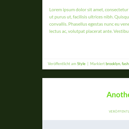
Lorem ipsum dolor sit amet, consectetur a
ut purus ut, facilisis ultrices nibh. Qui
convallis. Phasellus egestas nunc eu vene
lectus ac, volutpat placerat ante. Vestib
Veröffentlicht am
Style
|
Markiert
brooklyn
,
fash
Anothe
VERÖFFENT