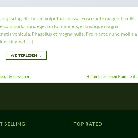
dipiscing elit. In sed vulputate massa. Fusce ante magna, iaculis
sque commodo nunc eget tortor dapibus, et tristique magna
natis vehicula. Phasellus et magna nulla. Proin ante nunc, mollis a
ulum sit amet […]
WEITERLESEN
→
ion
,
style
,
women
Hinterlasse einen Kommenta
T SELLING
TOP RATED