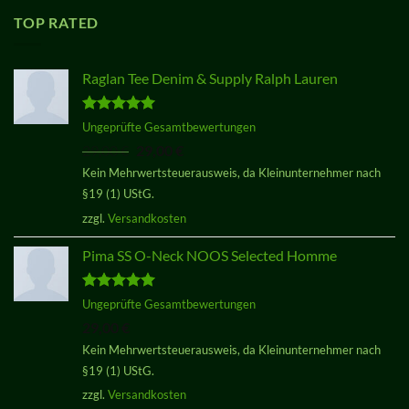
TOP RATED
Raglan Tee Denim & Supply Ralph Lauren
Bewertet
Ungeprüfte Gesamtbewertungen
mit
5.00
Ursprünglicher
Aktueller
29,00
€
29,00
€
von 5
Preis
Preis
Kein Mehrwertsteuerausweis, da Kleinunternehmer nach
war:
ist:
§19 (1) UStG.
29,00 €
29,00 €.
zzgl.
Versandkosten
Pima SS O-Neck NOOS Selected Homme
Bewertet
Ungeprüfte Gesamtbewertungen
mit
5.00
29,00
€
von 5
Kein Mehrwertsteuerausweis, da Kleinunternehmer nach
§19 (1) UStG.
zzgl.
Versandkosten