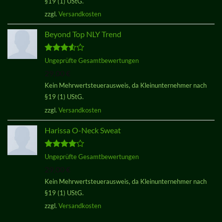
§19 (1) UStG.
zzgl.
Versandkosten
Beyond Top NLY Trend
Bewertet
Ungeprüfte Gesamtbewertungen
mit
3.50
29,00
€
von 5
Kein Mehrwertsteuerausweis, da Kleinunternehmer nach
§19 (1) UStG.
zzgl.
Versandkosten
Harissa O-Neck Sweat
Bewertet
Ungeprüfte Gesamtbewertungen
mit
4.00
29,00
€
von 5
Kein Mehrwertsteuerausweis, da Kleinunternehmer nach
§19 (1) UStG.
zzgl.
Versandkosten