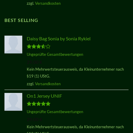
zzgl.
Versandkosten
BEST SELLING
Daisy Bag Sonia by Sonia Rykiel
Bewertet
Ungeprüfte Gesamtbewertungen
mit
3.50
29,00
€
von 5
Kein Mehrwertsteuerausweis, da Kleinunternehmer nach
§19 (1) UStG.
zzgl.
Versandkosten
On1 Jersey UNIF
Bewertet
Ungeprüfte Gesamtbewertungen
mit
5.00
29,00
€
von 5
Kein Mehrwertsteuerausweis, da Kleinunternehmer nach