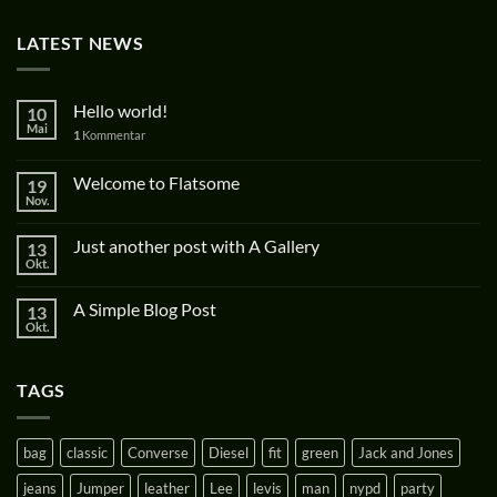
LATEST NEWS
Hello world!
10
Mai
1
Kommentar
Welcome to Flatsome
19
Nov.
Just another post with A Gallery
13
Okt.
A Simple Blog Post
13
Okt.
TAGS
bag
classic
Converse
Diesel
fit
green
Jack and Jones
jeans
Jumper
leather
Lee
levis
man
nypd
party