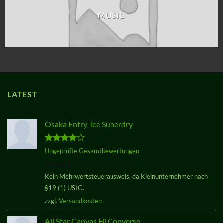
MUSIC
LATEST
Osaka Entry Tee Superdry
Bewertet
Ungeprüfte Gesamtbewertungen
mit
4.00
29,00
€
von 5
Kein Mehrwertsteuerausweis, da Kleinunternehmer nach
§19 (1) UStG.
zzgl.
Versandkosten
All Star Canvas Hi Converse