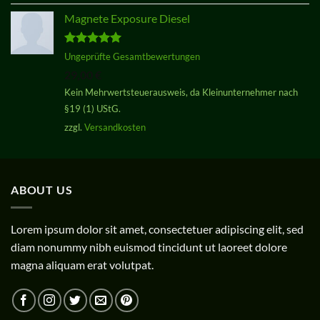
Magnete Exposure Diesel
Bewertet
Ungeprüfte Gesamtbewertungen
mit
5.00
29,00
€
von 5
Kein Mehrwertsteuerausweis, da Kleinunternehmer nach
§19 (1) UStG.
zzgl.
Versandkosten
ABOUT US
Lorem ipsum dolor sit amet, consectetuer adipiscing elit, sed
diam nonummy nibh euismod tincidunt ut laoreet dolore
magna aliquam erat volutpat.