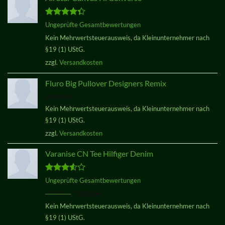
Bewertet
Ungeprüfte Gesamtbewertungen
mit
4.33
Kein Mehrwertsteuerausweis, da Kleinunternehmer nach
von 5
§19 (1) UStG.
zzgl.
Versandkosten
Fluro Big Pullover Designers Remix
29,00
€
Kein Mehrwertsteuerausweis, da Kleinunternehmer nach
§19 (1) UStG.
zzgl.
Versandkosten
Varanise CN Tee Hilfiger Denim
Bewertet
Ungeprüfte Gesamtbewertungen
mit
3.50
Ursprünglicher
Aktueller
29,00
€
29,00
€
von 5
Preis
Preis
Kein Mehrwertsteuerausweis, da Kleinunternehmer nach
war:
ist:
§19 (1) UStG.
29,00 €
29,00 €.