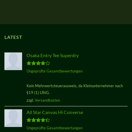
LATEST
Osaka Entry Tee Superdry
Bewertet
Ungeprüfte Gesamtbewertungen
mit
4.00
29,00
€
von 5
Kein Mehrwertsteuerausweis, da Kleinunternehmer nach
§19 (1) UStG.
zzgl.
Versandkosten
All Star Canvas Hi Converse
Bewertet
Ungeprüfte Gesamtbewertungen
mit
4.33