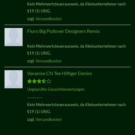
Kein Mehrwertsteuerausweis, da Kleinunternehmer nach
von 5
§19 (1) UStG.
zzgl.
Versandkosten
Fluro Big Pullover Designers Remix
29,00
€
Kein Mehrwertsteuerausweis, da Kleinunternehmer nach
§19 (1) UStG.
zzgl.
Versandkosten
Varanise CN Tee Hilfiger Denim
Bewertet
Ungeprüfte Gesamtbewertungen
mit
3.50
Ursprünglicher
Aktueller
29,00
€
29,00
€
von 5
Preis
Preis
Kein Mehrwertsteuerausweis, da Kleinunternehmer nach
war:
ist:
§19 (1) UStG.
29,00 €
29,00 €.
zzgl.
Versandkosten