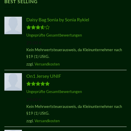
BEST SELLING
Daisy Bag Sonia by Sonia Rykiel
Bewertet
Ungeprüfte Gesamtbewertungen
mit
3.50
29,00
€
von 5
Kein Mehrwertsteuerausweis, da Kleinunternehmer nach
§19 (1) UStG.
zzgl.
Versandkosten
On1 Jersey UNIF
Bewertet
Ungeprüfte Gesamtbewertungen
mit
5.00
29,00
€
von 5
Kein Mehrwertsteuerausweis, da Kleinunternehmer nach
§19 (1) UStG.
zzgl.
Versandkosten