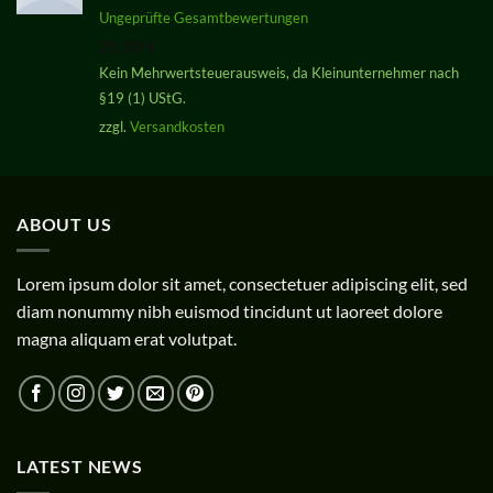
Bewertet
Ungeprüfte Gesamtbewertungen
mit
5.00
29,00
€
von 5
Kein Mehrwertsteuerausweis, da Kleinunternehmer nach
§19 (1) UStG.
zzgl.
Versandkosten
ABOUT US
Lorem ipsum dolor sit amet, consectetuer adipiscing elit, sed
diam nonummy nibh euismod tincidunt ut laoreet dolore
magna aliquam erat volutpat.
LATEST NEWS