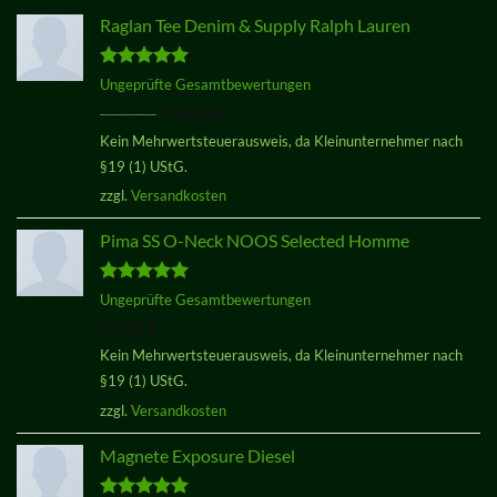
Raglan Tee Denim & Supply Ralph Lauren
Bewertet
Ungeprüfte Gesamtbewertungen
mit
5.00
Ursprünglicher
Aktueller
29,00
€
29,00
€
von 5
Preis
Preis
Kein Mehrwertsteuerausweis, da Kleinunternehmer nach
war:
ist:
§19 (1) UStG.
29,00 €
29,00 €.
zzgl.
Versandkosten
Pima SS O-Neck NOOS Selected Homme
Bewertet
Ungeprüfte Gesamtbewertungen
mit
5.00
29,00
€
von 5
Kein Mehrwertsteuerausweis, da Kleinunternehmer nach
§19 (1) UStG.
zzgl.
Versandkosten
Magnete Exposure Diesel