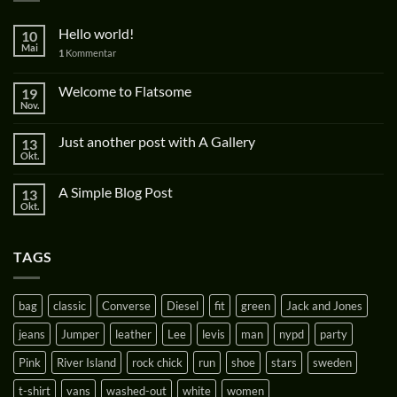
Hello world!
10
Mai
1
Kommentar
Welcome to Flatsome
19
Nov.
Just another post with A Gallery
13
Okt.
A Simple Blog Post
13
Okt.
TAGS
bag
classic
Converse
Diesel
fit
green
Jack and Jones
jeans
Jumper
leather
Lee
levis
man
nypd
party
Pink
River Island
rock chick
run
shoe
stars
sweden
t-shirt
vans
washed-out
white
women