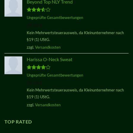
Beyond Top NLY Trend
Bewertet
Ungeprüfte Gesamtbewertungen
mit
3.50
29,00
€
von 5
Kein Mehrwertsteuerausweis, da Kleinunternehmer nach
§19 (1) UStG.
zzgl.
Versandkosten
Harissa O-Neck Sweat
Bewertet
Ungeprüfte Gesamtbewertungen
mit
4.00
29,00
€
von 5
Kein Mehrwertsteuerausweis, da Kleinunternehmer nach
§19 (1) UStG.
zzgl.
Versandkosten
TOP RATED