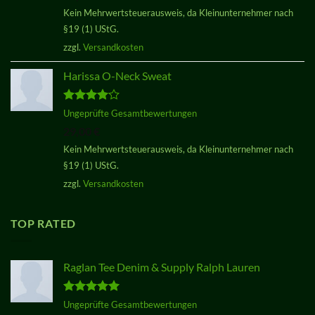
Kein Mehrwertsteuerausweis, da Kleinunternehmer nach
§19 (1) UStG.
zzgl.
Versandkosten
Harissa O-Neck Sweat
Bewertet
Ungeprüfte Gesamtbewertungen
mit
4.00
29,00
€
von 5
Kein Mehrwertsteuerausweis, da Kleinunternehmer nach
§19 (1) UStG.
zzgl.
Versandkosten
TOP RATED
Raglan Tee Denim & Supply Ralph Lauren
Bewertet
Ungeprüfte Gesamtbewertungen
mit
5.00