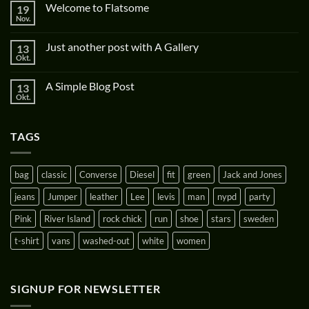
Welcome to Flatsome
19
Nov.
Just another post with A Gallery
13
Okt.
A Simple Blog Post
13
Okt.
TAGS
bag
classic
Converse
Diesel
fit
green
Jack and Jones
jeans
Jumper
leather
Lee
levis
man
nypd
party
Pink
River Island
rock chick
run
shoe
stars
sweden
t-shirt
vans
washed-out
white
women
SIGNUP FOR NEWSLETTER