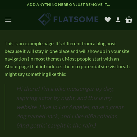
Zum
ADD ANYTHING HERE OR JUST REMOVE IT...
Inhalt
springen
This is an example page. It’s different from a blog post
because it will stay in one place and will show up in your site
navigation (in most themes). Most people start with an
About page that introduces them to potential site visitors. It
might say something like this:
Hi there! I’m a bike messenger by day,
aspiring actor by night, and this is my
website. I live in Los Angeles, have a great
dog named Jack, and I like piña coladas.
(And gettin‘ caught in the rain.)