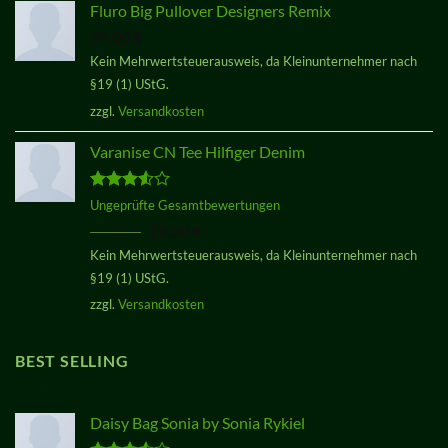
Fluro Big Pullover Designers Remix
29,00
€
Kein Mehrwertsteuerausweis, da Kleinunternehmer nach
§19 (1) UStG.
zzgl.
Versandkosten
Varanise CN Tee Hilfiger Denim
Bewertet
Ungeprüfte Gesamtbewertungen
mit
3.50
Ursprünglicher
Aktueller
29,00
€
29,00
€
von 5
Preis
Preis
Kein Mehrwertsteuerausweis, da Kleinunternehmer nach
war:
ist:
§19 (1) UStG.
29,00 €
29,00 €.
zzgl.
Versandkosten
BEST SELLING
Daisy Bag Sonia by Sonia Rykiel