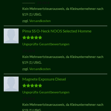
Ursprünglicher
Aktueller
29,00
€
29,00
€
von 5
Preis
Preis
Kein Mehrwertsteuerausweis, da Kleinunternehmer nach
war:
ist:
§19 (1) UStG.
29,00 €
29,00 €.
zzgl.
Versandkosten
Pima SS O-Neck NOOS Selected Homme
Bewertet
Ungeprüfte Gesamtbewertungen
mit
5.00
29,00
€
von 5
Kein Mehrwertsteuerausweis, da Kleinunternehmer nach
§19 (1) UStG.
zzgl.
Versandkosten
Magnete Exposure Diesel
Bewertet
Ungeprüfte Gesamtbewertungen
mit
5.00
29,00
€
von 5
Kein Mehrwertsteuerausweis, da Kleinunternehmer nach
§19 (1) UStG.