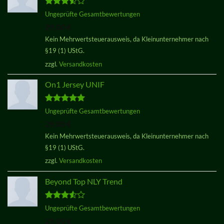
Bewertet
Ungeprüfte Gesamtbewertungen
mit
3.50
29,00
€
von 5
Kein Mehrwertsteuerausweis, da Kleinunternehmer nach
§19 (1) UStG.
zzgl.
Versandkosten
On1 Jersey UNIF
Bewertet
Ungeprüfte Gesamtbewertungen
mit
5.00
29,00
€
von 5
Kein Mehrwertsteuerausweis, da Kleinunternehmer nach
§19 (1) UStG.
zzgl.
Versandkosten
Beyond Top NLY Trend
Bewertet
Ungeprüfte Gesamtbewertungen
mit
3.50
29,00
€
von 5