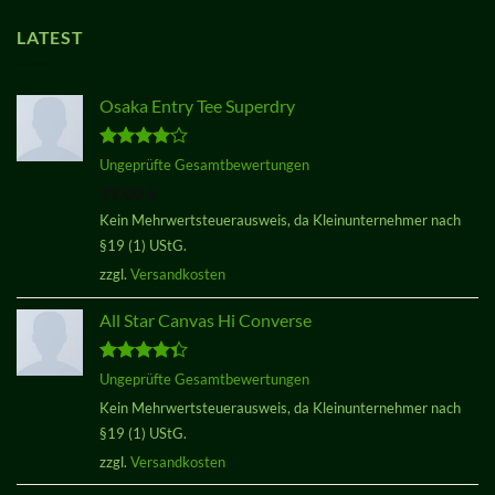
LATEST
Osaka Entry Tee Superdry
Bewertet
Ungeprüfte Gesamtbewertungen
mit
4.00
29,00
€
von 5
Kein Mehrwertsteuerausweis, da Kleinunternehmer nach
§19 (1) UStG.
zzgl.
Versandkosten
All Star Canvas Hi Converse
Bewertet
Ungeprüfte Gesamtbewertungen
mit
4.33
Kein Mehrwertsteuerausweis, da Kleinunternehmer nach
von 5
§19 (1) UStG.
zzgl.
Versandkosten