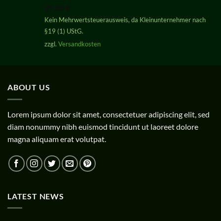
mit
5.00
29,00
€
von 5
Kein Mehrwertsteuerausweis, da Kleinunternehmer nach
§19 (1) UStG.
zzgl.
Versandkosten
ABOUT US
Lorem ipsum dolor sit amet, consectetuer adipiscing elit, sed
diam nonummy nibh euismod tincidunt ut laoreet dolore
magna aliquam erat volutpat.
LATEST NEWS