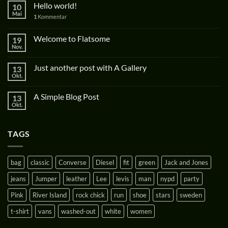
Hello world!
10
Mai
1
Kommentar
Welcome to Flatsome
19
Nov.
Just another post with A Gallery
13
Okt.
A Simple Blog Post
13
Okt.
TAGS
bag
classic
Converse
Diesel
fit
green
Jack and Jones
jeans
Jumper
leather
Lee
levis
man
nypd
party
Pink
River Island
rock chick
run
shoe
stars
sweden
t-shirt
vans
washed-out
white
women