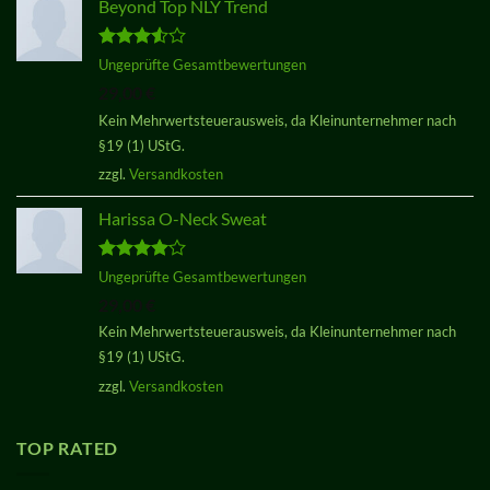
Beyond Top NLY Trend
Bewertet
Ungeprüfte Gesamtbewertungen
mit
3.50
29,00
€
von 5
Kein Mehrwertsteuerausweis, da Kleinunternehmer nach
§19 (1) UStG.
zzgl.
Versandkosten
Harissa O-Neck Sweat
Bewertet
Ungeprüfte Gesamtbewertungen
mit
4.00
29,00
€
von 5
Kein Mehrwertsteuerausweis, da Kleinunternehmer nach
§19 (1) UStG.
zzgl.
Versandkosten
TOP RATED