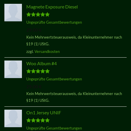
Magnete Exposure Diesel
Bewertet
Ungeprüfte Gesamtbewertungen
mit
5.00
29,00
€
von 5
Kein Mehrwertsteuerausweis, da Kleinunternehmer nach
§19 (1) UStG.
zzgl.
Versandkosten
Woo Album #4
Bewertet
Ungeprüfte Gesamtbewertungen
mit
5.00
29,00
€
von 5
Kein Mehrwertsteuerausweis, da Kleinunternehmer nach
§19 (1) UStG.
On1 Jersey UNIF
Bewertet
Ungeprüfte Gesamtbewertungen