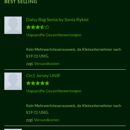
BEST SELLING
Daisy Bag Sonia by Sonia Rykiel
Bewertet
Ungeprüfte Gesamtbewertungen
mit
3.50
29,00
€
von 5
Kein Mehrwertsteuerausweis, da Kleinunternehmer nach
§19 (1) UStG.
zzgl.
Versandkosten
On1 Jersey UNIF
Bewertet
Ungeprüfte Gesamtbewertungen
mit
5.00
29,00
€
von 5
Kein Mehrwertsteuerausweis, da Kleinunternehmer nach
§19 (1) UStG.
zzgl.
Versandkosten