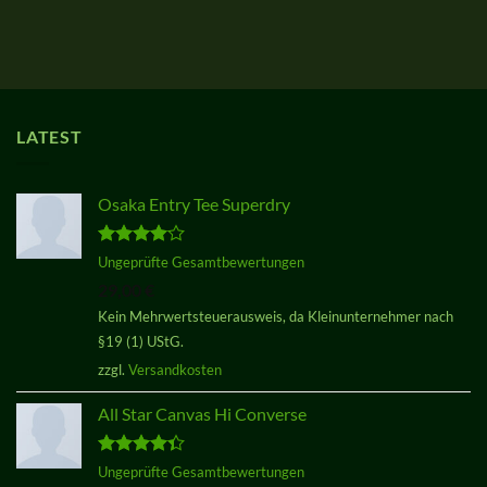
LATEST
Osaka Entry Tee Superdry
Bewertet
Ungeprüfte Gesamtbewertungen
mit
4.00
29,00
€
von 5
Kein Mehrwertsteuerausweis, da Kleinunternehmer nach
§19 (1) UStG.
zzgl.
Versandkosten
All Star Canvas Hi Converse
Bewertet
Ungeprüfte Gesamtbewertungen
mit
4.33