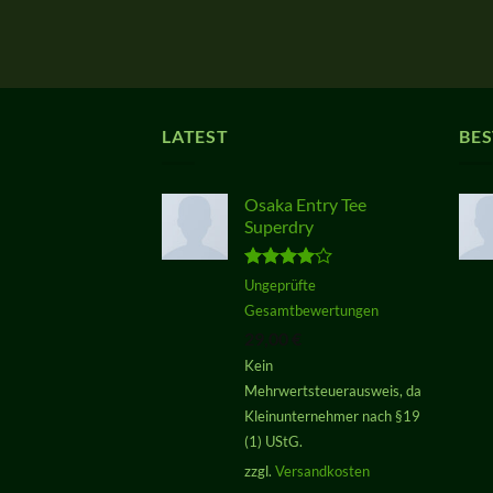
LATEST
BES
Osaka Entry Tee
Superdry
Bewertet
Ungeprüfte
mit
4.00
Gesamtbewertungen
von 5
29,00
€
Kein
Mehrwertsteuerausweis, da
Kleinunternehmer nach §19
(1) UStG.
zzgl.
Versandkosten