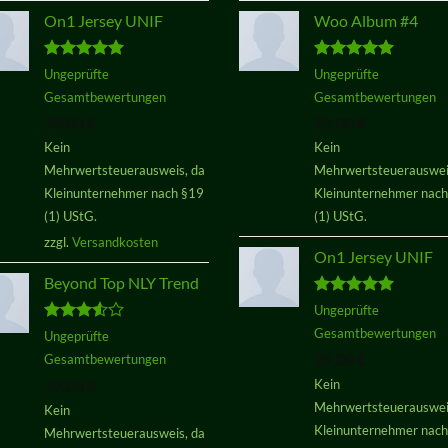
On1 Jersey UNIF
Woo Album #4
Bewertet
Bewertet
Ungeprüfte
Ungeprüfte
mit
5.00
mit
5.00
Gesamtbewertungen
Gesamtbewertungen
von 5
von 5
29,00
€
29,00
€
Kein
Kein
Mehrwertsteuerausweis, da
Mehrwertsteuerauswei
Kleinunternehmer nach §19
Kleinunternehmer nac
(1) UStG.
(1) UStG.
zzgl.
Versandkosten
On1 Jersey UNIF
Beyond Top NLY Trend
Bewertet
Ungeprüfte
mit
5.00
Gesamtbewertungen
Bewertet
Ungeprüfte
von 5
mit
3.50
29,00
€
Gesamtbewertungen
von 5
29,00
€
Kein
Mehrwertsteuerauswei
Kein
Kleinunternehmer nac
Mehrwertsteuerausweis, da