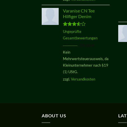
Varanise CN Tee
Hilfiger Denim
Bewertet
Ungeprüfte
mit
3.50
Gesamtbewertungen
von 5
Ursprünglicher
Aktueller
29,00
€
29,00
€
Preis
Preis
Kein
war:
ist:
Mehrwertsteuerausweis, da
29,00 €
29,00 €.
Kleinunternehmer nach §19
(1) UStG.
zzgl.
Versandkosten
ABOUT US
LA