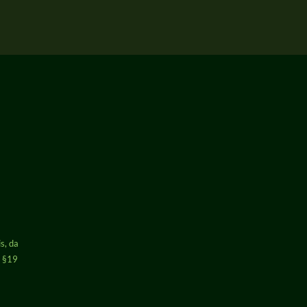
s, da
h §19