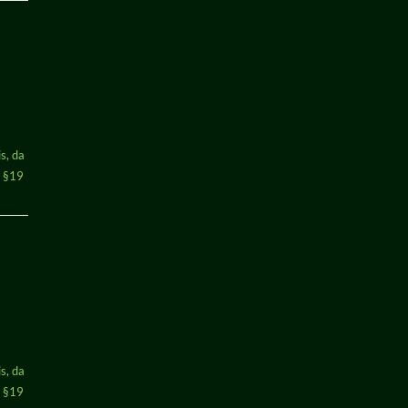
s, da
h §19
s, da
h §19