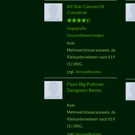
All Star Canvas Hi
Converse
Bewertet
Ungeprüfte
mit
4.33
Gesamtbewertungen
von 5
Kein
Mehrwertsteuerausweis, da
Kleinunternehmer nach §19
(1) UStG.
zzgl.
Versandkosten
Fluro Big Pullover
Designers Remix
29,00
€
Kein
Mehrwertsteuerausweis, da
Kleinunternehmer nach §19
(1) UStG.
zzgl.
Versandkosten