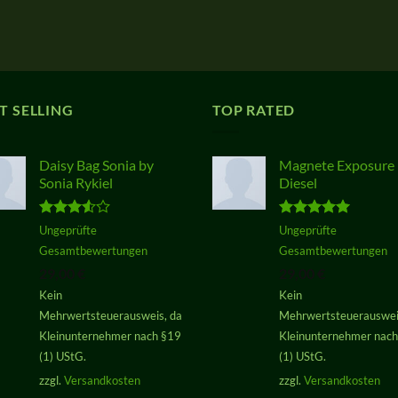
T SELLING
TOP RATED
Daisy Bag Sonia by
Magnete Exposure
Sonia Rykiel
Diesel
Bewertet
Bewertet
Ungeprüfte
Ungeprüfte
mit
3.50
mit
5.00
Gesamtbewertungen
Gesamtbewertungen
von 5
von 5
29,00
€
29,00
€
Kein
Kein
Mehrwertsteuerausweis, da
Mehrwertsteuerauswei
Kleinunternehmer nach §19
Kleinunternehmer nac
(1) UStG.
(1) UStG.
zzgl.
Versandkosten
zzgl.
Versandkosten