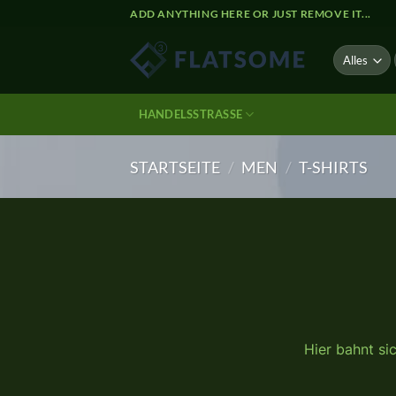
Zum
ADD ANYTHING HERE OR JUST REMOVE IT...
Inhalt
springen
HANDELSSTRASSE
STARTSEITE
/
MEN
/
T-SHIRTS
Zum
Inhalt
springen
Hier bahnt si