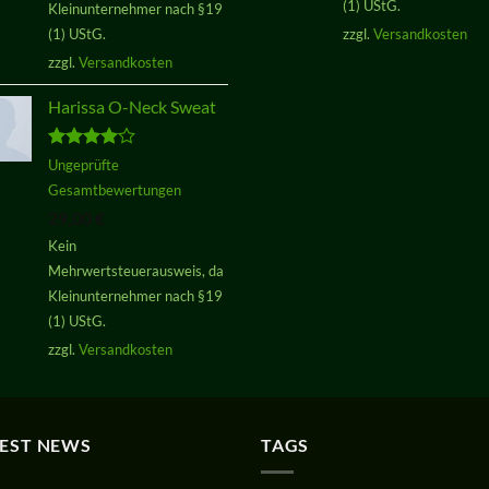
(1) UStG.
Kleinunternehmer nach §19
(1) UStG.
zzgl.
Versandkosten
zzgl.
Versandkosten
Harissa O-Neck Sweat
Bewertet
Ungeprüfte
mit
4.00
Gesamtbewertungen
von 5
29,00
€
Kein
Mehrwertsteuerausweis, da
Kleinunternehmer nach §19
(1) UStG.
zzgl.
Versandkosten
TEST NEWS
TAGS