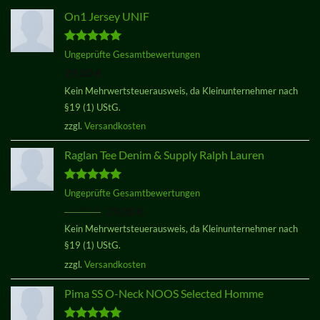
On1 Jersey UNIF
Bewertet
Ungeprüfte Gesamtbewertungen
mit
5.00
29,00
€
von 5
Kein Mehrwertsteuerausweis, da Kleinunternehmer nach
§19 (1) UStG.
zzgl.
Versandkosten
Raglan Tee Denim & Supply Ralph Lauren
Bewertet
Ungeprüfte Gesamtbewertungen
mit
5.00
Ursprünglicher
Aktueller
29,00
€
29,00
€
von 5
Preis
Preis
Kein Mehrwertsteuerausweis, da Kleinunternehmer nach
war:
ist:
§19 (1) UStG.
29,00 €
29,00 €.
zzgl.
Versandkosten
Pima SS O-Neck NOOS Selected Homme