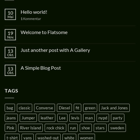
Hello world!
10
Mai
1
Kommentar
Welcome to Flatsome
19
Nov.
Just another post with A Gallery
13
Okt.
A Simple Blog Post
13
Okt.
TAGS
bag
classic
Converse
Diesel
fit
green
Jack and Jones
jeans
Jumper
leather
Lee
levis
man
nypd
party
Pink
River Island
rock chick
run
shoe
stars
sweden
t-shirt
vans
washed-out
white
women