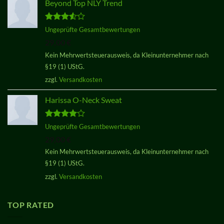
Beyond Top NLY Trend
Bewertet
Ungeprüfte Gesamtbewertungen
mit
3.50
29,00
€
von 5
Kein Mehrwertsteuerausweis, da Kleinunternehmer nach
§19 (1) UStG.
zzgl.
Versandkosten
Harissa O-Neck Sweat
Bewertet
Ungeprüfte Gesamtbewertungen
mit
4.00
29,00
€
von 5
Kein Mehrwertsteuerausweis, da Kleinunternehmer nach
§19 (1) UStG.
zzgl.
Versandkosten
TOP RATED