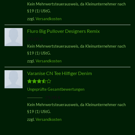
Kein Mehrwertsteuerausweis, da Kleinunternehmer nach
von 5
§19 (1) UStG.
zzgl.
Versandkosten
Fluro Big Pullover Designers Remix
29,00
€
Kein Mehrwertsteuerausweis, da Kleinunternehmer nach
§19 (1) UStG.
zzgl.
Versandkosten
Varanise CN Tee Hilfiger Denim
Bewertet
Ungeprüfte Gesamtbewertungen
mit
3.50
Ursprünglicher
Aktueller
29,00
€
29,00
€
von 5
Preis
Preis
Kein Mehrwertsteuerausweis, da Kleinunternehmer nach
war:
ist:
§19 (1) UStG.
29,00 €
29,00 €.
zzgl.
Versandkosten