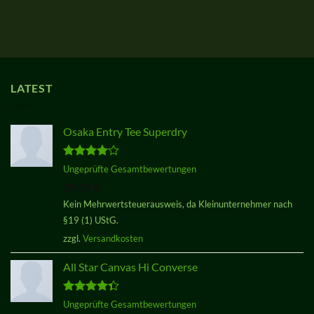
LATEST
Osaka Entry Tee Superdry
Bewertet
Ungeprüfte Gesamtbewertungen
mit
4.00
29,00
€
von 5
Kein Mehrwertsteuerausweis, da Kleinunternehmer nach
§19 (1) UStG.
zzgl.
Versandkosten
All Star Canvas Hi Converse
Bewertet
Ungeprüfte Gesamtbewertungen
mit
4.33