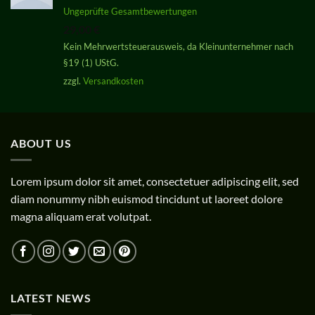
Bewertet
Ungeprüfte Gesamtbewertungen
mit
5.00
29,00
€
von 5
Kein Mehrwertsteuerausweis, da Kleinunternehmer nach
§19 (1) UStG.
zzgl.
Versandkosten
ABOUT US
Lorem ipsum dolor sit amet, consectetuer adipiscing elit, sed
diam nonummy nibh euismod tincidunt ut laoreet dolore
magna aliquam erat volutpat.
LATEST NEWS