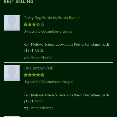
BEST SELLING
Daisy Bag Sonia by Sonia Rykiel
Bewertet
Ungeprüfte Gesamtbewertungen
mit
3.50
29,00
€
von 5
Kein Mehrwertsteuerausweis, da Kleinunternehmer nach
§19 (1) UStG.
zzgl.
Versandkosten
On1 Jersey UNIF
Bewertet
Ungeprüfte Gesamtbewertungen
mit
5.00
29,00
€
von 5
Kein Mehrwertsteuerausweis, da Kleinunternehmer nach
§19 (1) UStG.
zzgl.
Versandkosten