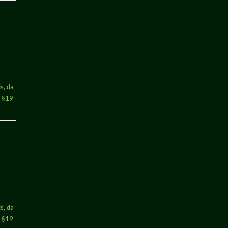
s, da
h §19
s, da
h §19