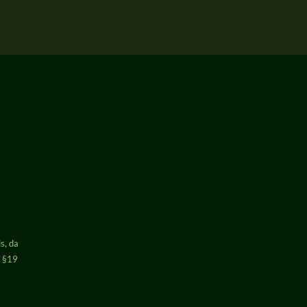
s, da
h §19