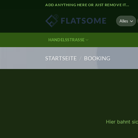
Zum
ADD ANYTHING HERE OR JUST REMOVE IT...
Inhalt
springen
HANDELSSTRASSE
STARTSEITE
/
BOOKING
Zum
Inhalt
springen
Hier bahnt si