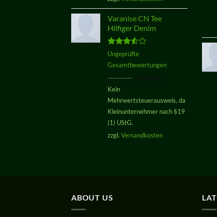
Varanise CN Tee
Hilfiger Denim
Bewertet
Ungeprüfte
mit
3.50
Gesamtbewertungen
von 5
Ursprünglicher
Aktueller
29,00
€
29,00
€
Preis
Preis
Kein
war:
ist:
Mehrwertsteuerausweis, da
29,00 €
29,00 €.
Kleinunternehmer nach §19
(1) UStG.
zzgl.
Versandkosten
ABOUT US
LA