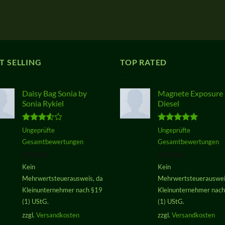
T SELLING
TOP RATED
Daisy Bag Sonia by
Magnete Exposure
Sonia Rykiel
Diesel
Bewertet
Bewertet
Ungeprüfte
Ungeprüfte
mit
3.50
mit
5.00
Gesamtbewertungen
Gesamtbewertungen
von 5
von 5
29,00
€
29,00
€
Kein
Kein
Mehrwertsteuerausweis, da
Mehrwertsteuerauswei
Kleinunternehmer nach §19
Kleinunternehmer nac
(1) UStG.
(1) UStG.
zzgl.
Versandkosten
zzgl.
Versandkosten