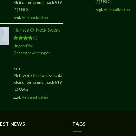
(1) UStG.
Kleinunternehmer nach §19
(1) UStG.
zzgl.
Versandkosten
zzgl.
Versandkosten
Harissa O-Neck Sweat
Bewertet
Ungeprüfte
mit
4.00
Gesamtbewertungen
von 5
29,00
€
Kein
Mehrwertsteuerausweis, da
Kleinunternehmer nach §19
(1) UStG.
zzgl.
Versandkosten
TEST NEWS
TAGS