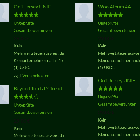
On1 Jersey UNIF
Woo Album #4
Bewertet
Bewertet
Ungeprüfte
Ungeprüfte
mit
5.00
mit
5.00
Gesamtbewertungen
Gesamtbewertungen
von 5
von 5
29,00
€
29,00
€
Kein
Kein
Mehrwertsteuerausweis, da
Mehrwertsteuerauswei
Kleinunternehmer nach §19
Kleinunternehmer nac
(1) UStG.
(1) UStG.
zzgl.
Versandkosten
On1 Jersey UNIF
Beyond Top NLY Trend
Bewertet
Ungeprüfte
mit
5.00
Gesamtbewertungen
Bewertet
Ungeprüfte
von 5
mit
3.50
29,00
€
Gesamtbewertungen
von 5
29,00
€
Kein
Mehrwertsteuerauswei
Kein
Kleinunternehmer nac
Mehrwertsteuerausweis, da