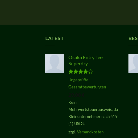
LATEST
BES
Osaka Entry Tee
Superdry
Bewertet
Ungeprüfte
mit
4.00
Gesamtbewertungen
von 5
29,00
€
Kein
Mehrwertsteuerausweis, da
Kleinunternehmer nach §19
(1) UStG.
zzgl.
Versandkosten