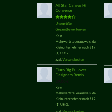
All Star Canvas Hi
Converse
Bewertet
Ungeprüfte
mit
4.33
Gesamtbewertungen
von 5
Kein
Mehrwertsteuerausweis, da
Kleinunternehmer nach §19
(1) UStG.
zzgl.
Versandkosten
Fluro Big Pullover
Designers Remix
29,00
€
Kein
Mehrwertsteuerausweis, da
Kleinunternehmer nach §19
(1) UStG.
zzgl.
Versandkosten