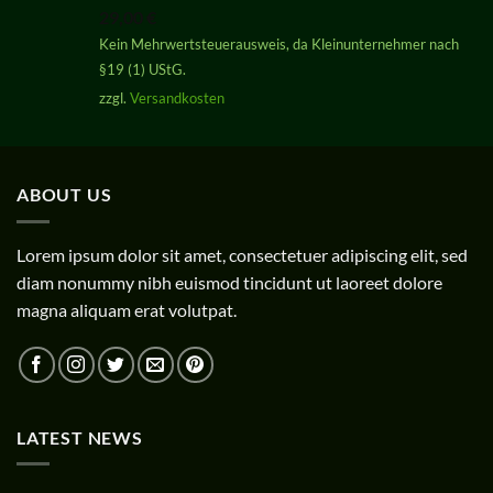
mit
5.00
29,00
€
von 5
Kein Mehrwertsteuerausweis, da Kleinunternehmer nach
§19 (1) UStG.
zzgl.
Versandkosten
ABOUT US
Lorem ipsum dolor sit amet, consectetuer adipiscing elit, sed
diam nonummy nibh euismod tincidunt ut laoreet dolore
magna aliquam erat volutpat.
LATEST NEWS