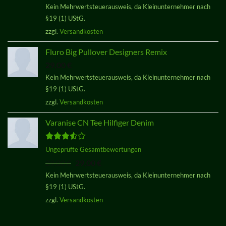
Kein Mehrwertsteuerausweis, da Kleinunternehmer nach
von 5
§19 (1) UStG.
zzgl.
Versandkosten
Fluro Big Pullover Designers Remix
29,00
€
Kein Mehrwertsteuerausweis, da Kleinunternehmer nach
§19 (1) UStG.
zzgl.
Versandkosten
Varanise CN Tee Hilfiger Denim
Bewertet
Ungeprüfte Gesamtbewertungen
mit
3.50
Ursprünglicher
Aktueller
29,00
€
29,00
€
von 5
Preis
Preis
Kein Mehrwertsteuerausweis, da Kleinunternehmer nach
war:
ist:
§19 (1) UStG.
29,00 €
29,00 €.
zzgl.
Versandkosten