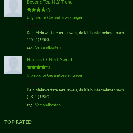
Beyond Top NLY Trend
Bewertet
Ungeprüfte Gesamtbewertungen
mit
3.50
29,00
€
von 5
Kein Mehrwertsteuerausweis, da Kleinunternehmer nach
§19 (1) UStG.
zzgl.
Versandkosten
Harissa O-Neck Sweat
Bewertet
Ungeprüfte Gesamtbewertungen
mit
4.00
29,00
€
von 5
Kein Mehrwertsteuerausweis, da Kleinunternehmer nach
§19 (1) UStG.
zzgl.
Versandkosten
TOP RATED