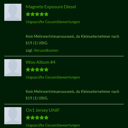
Magnete Exposure Diesel
Bewertet
Ungeprüfte Gesamtbewertungen
mit
5.00
29,00
€
von 5
Kein Mehrwertsteuerausweis, da Kleinunternehmer nach
§19 (1) UStG.
zzgl.
Versandkosten
Woo Album #4
Bewertet
Ungeprüfte Gesamtbewertungen
mit
5.00
29,00
€
von 5
Kein Mehrwertsteuerausweis, da Kleinunternehmer nach
§19 (1) UStG.
On1 Jersey UNIF
Bewertet
Ungeprüfte Gesamtbewertungen