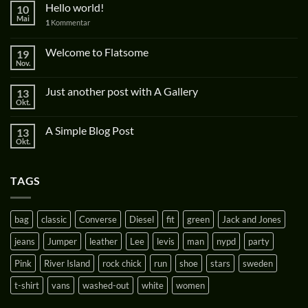
Hello world!
10
Mai
1
Kommentar
Welcome to Flatsome
19
Nov.
Just another post with A Gallery
13
Okt.
A Simple Blog Post
13
Okt.
TAGS
bag
classic
Converse
Diesel
fit
green
Jack and Jones
jeans
Jumper
leather
Lee
levis
man
nypd
party
Pink
River Island
rock chick
run
shoe
stars
sweden
t-shirt
vans
washed-out
white
women