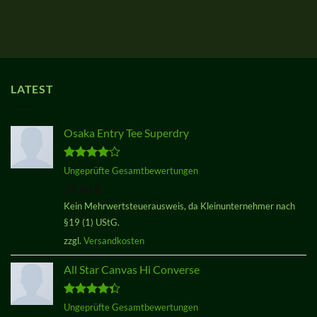
LATEST
Osaka Entry Tee Superdry
Bewertet
Ungeprüfte Gesamtbewertungen
mit
4.00
29,00
€
von 5
Kein Mehrwertsteuerausweis, da Kleinunternehmer nach
§19 (1) UStG.
zzgl.
Versandkosten
All Star Canvas Hi Converse
Bewertet
Ungeprüfte Gesamtbewertungen
mit
4.33