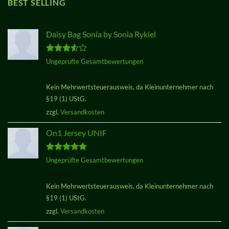
BEST SELLING
Daisy Bag Sonia by Sonia Rykiel
Bewertet
Ungeprüfte Gesamtbewertungen
mit
3.50
29,00
€
von 5
Kein Mehrwertsteuerausweis, da Kleinunternehmer nach
§19 (1) UStG.
zzgl.
Versandkosten
On1 Jersey UNIF
Bewertet
Ungeprüfte Gesamtbewertungen
mit
5.00
29,00
€
von 5
Kein Mehrwertsteuerausweis, da Kleinunternehmer nach
§19 (1) UStG.
zzgl.
Versandkosten