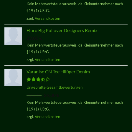
Kein Mehrwertsteuerausweis, da Kleinunternehmer nach
von 5
§19 (1) UStG.
zzgl.
Versandkosten
Fluro Big Pullover Designers Remix
29,00
€
Kein Mehrwertsteuerausweis, da Kleinunternehmer nach
§19 (1) UStG.
zzgl.
Versandkosten
Varanise CN Tee Hilfiger Denim
Bewertet
Ungeprüfte Gesamtbewertungen
mit
3.50
Ursprünglicher
Aktueller
29,00
€
29,00
€
von 5
Preis
Preis
Kein Mehrwertsteuerausweis, da Kleinunternehmer nach
war:
ist:
§19 (1) UStG.
29,00 €
29,00 €.
zzgl.
Versandkosten