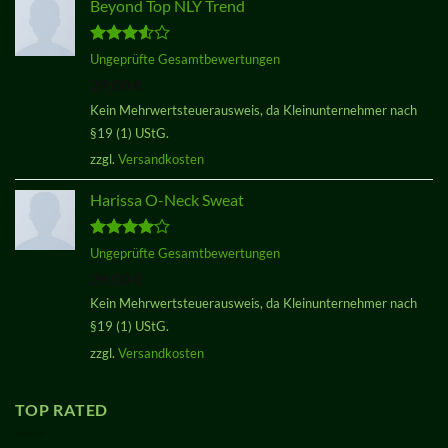
Beyond Top NLY Trend
Bewertet
Ungeprüfte Gesamtbewertungen
mit
3.50
29,00
€
von 5
Kein Mehrwertsteuerausweis, da Kleinunternehmer nach
§19 (1) UStG.
zzgl.
Versandkosten
Harissa O-Neck Sweat
Bewertet
Ungeprüfte Gesamtbewertungen
mit
4.00
29,00
€
von 5
Kein Mehrwertsteuerausweis, da Kleinunternehmer nach
§19 (1) UStG.
zzgl.
Versandkosten
TOP RATED