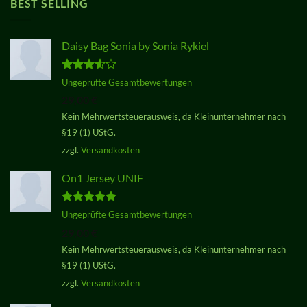
BEST SELLING
Daisy Bag Sonia by Sonia Rykiel
Bewertet
Ungeprüfte Gesamtbewertungen
mit
3.50
29,00
€
von 5
Kein Mehrwertsteuerausweis, da Kleinunternehmer nach
§19 (1) UStG.
zzgl.
Versandkosten
On1 Jersey UNIF
Bewertet
Ungeprüfte Gesamtbewertungen
mit
5.00
29,00
€
von 5
Kein Mehrwertsteuerausweis, da Kleinunternehmer nach
§19 (1) UStG.
zzgl.
Versandkosten