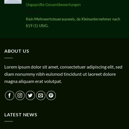
Bewertet
Ungeprüfte Gesamtbewertungen
mit
5.00
29,00
€
von 5
Kein Mehrwertsteuerausweis, da Kleinunternehmer nach
§19 (1) UStG.
ABOUT US
Lorem ipsum dolor sit amet, consectetuer adipiscing elit, sed
diam nonummy nibh euismod tincidunt ut laoreet dolore
magna aliquam erat volutpat.
LATEST NEWS