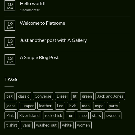
Hello world!
10
Mai
1
Kommentar
Welcome to Flatsome
19
Nov.
Just another post with A Gallery
13
Okt.
A Simple Blog Post
13
Okt.
TAGS
bag
classic
Converse
Diesel
fit
green
Jack and Jones
jeans
Jumper
leather
Lee
levis
man
nypd
party
Pink
River Island
rock chick
run
shoe
stars
sweden
t-shirt
vans
washed-out
white
women