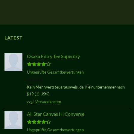
LATEST
Osaka Entry Tee Superdry
Bewertet
Ungeprüfte Gesamtbewertungen
mit
4.00
29,00
€
von 5
Kein Mehrwertsteuerausweis, da Kleinunternehmer nach
§19 (1) UStG.
zzgl.
Versandkosten
All Star Canvas Hi Converse
Bewertet
Ungeprüfte Gesamtbewertungen
mit
4.33