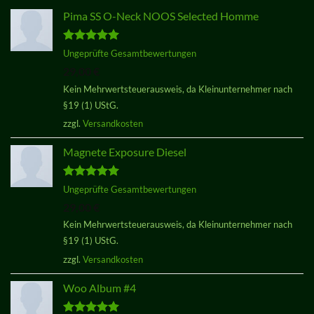
Pima SS O-Neck NOOS Selected Homme
Bewertet
Ungeprüfte Gesamtbewertungen
mit
5.00
29,00
€
von 5
Kein Mehrwertsteuerausweis, da Kleinunternehmer nach
§19 (1) UStG.
zzgl.
Versandkosten
Magnete Exposure Diesel
Bewertet
Ungeprüfte Gesamtbewertungen
mit
5.00
29,00
€
von 5
Kein Mehrwertsteuerausweis, da Kleinunternehmer nach
§19 (1) UStG.
zzgl.
Versandkosten
Woo Album #4