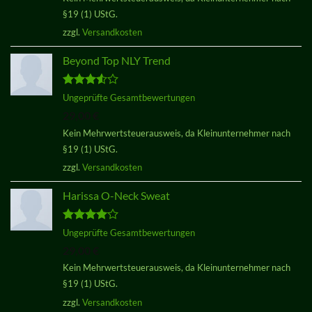
§19 (1) UStG.
zzgl.
Versandkosten
Beyond Top NLY Trend
Bewertet
Ungeprüfte Gesamtbewertungen
mit
3.50
29,00
€
von 5
Kein Mehrwertsteuerausweis, da Kleinunternehmer nach
§19 (1) UStG.
zzgl.
Versandkosten
Harissa O-Neck Sweat
Bewertet
Ungeprüfte Gesamtbewertungen
mit
4.00
29,00
€
von 5
Kein Mehrwertsteuerausweis, da Kleinunternehmer nach
§19 (1) UStG.
zzgl.
Versandkosten