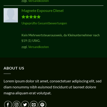
zzgl.
Versandkosten
Magnete Exposure Diesel
Bewertet
Ungeprüfte Gesamtbewertungen
mit
5.00
29,00
€
von 5
Kein Mehrwertsteuerausweis, da Kleinunternehmer nach
§19 (1) UStG.
zzgl.
Versandkosten
ABOUT US
Lorem ipsum dolor sit amet, consectetuer adipiscing elit, sed
diam nonummy nibh euismod tincidunt ut laoreet dolore
magna aliquam erat volutpat.