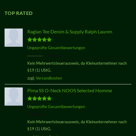
TOP RATED
Raglan Tee Denim & Supply Ralph Lauren
Bewertet
Ungeprüfte Gesamtbewertungen
mit
5.00
Ursprünglicher
Aktueller
29,00
€
29,00
€
von 5
Preis
Preis
Kein Mehrwertsteuerausweis, da Kleinunternehmer nach
war:
ist:
§19 (1) UStG.
29,00 €
29,00 €.
zzgl.
Versandkosten
Pima SS O-Neck NOOS Selected Homme
Bewertet
Ungeprüfte Gesamtbewertungen
mit
5.00
29,00
€
von 5
Kein Mehrwertsteuerausweis, da Kleinunternehmer nach
§19 (1) UStG.