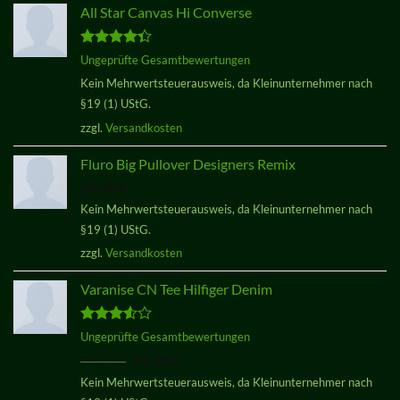
All Star Canvas Hi Converse
Bewertet
Ungeprüfte Gesamtbewertungen
mit
4.33
Kein Mehrwertsteuerausweis, da Kleinunternehmer nach
von 5
§19 (1) UStG.
zzgl.
Versandkosten
Fluro Big Pullover Designers Remix
29,00
€
Kein Mehrwertsteuerausweis, da Kleinunternehmer nach
§19 (1) UStG.
zzgl.
Versandkosten
Varanise CN Tee Hilfiger Denim
Bewertet
Ungeprüfte Gesamtbewertungen
mit
3.50
Ursprünglicher
Aktueller
29,00
€
29,00
€
von 5
Preis
Preis
Kein Mehrwertsteuerausweis, da Kleinunternehmer nach
war:
ist: