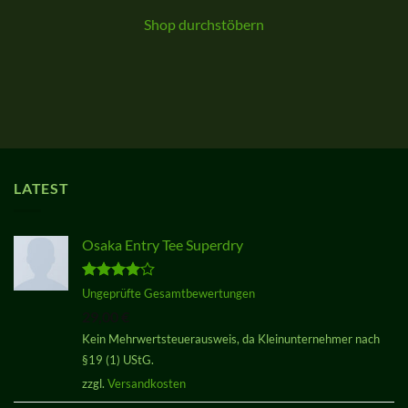
Shop durchstöbern
LATEST
Osaka Entry Tee Superdry
Bewertet
Ungeprüfte Gesamtbewertungen
mit
4.00
29,00
€
von 5
Kein Mehrwertsteuerausweis, da Kleinunternehmer nach
§19 (1) UStG.
zzgl.
Versandkosten