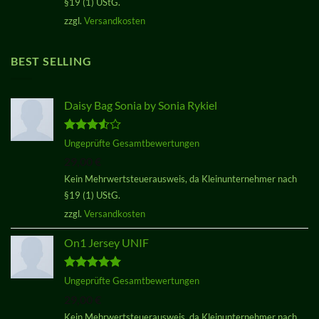
§19 (1) UStG.
29,00 €
29,00 €.
zzgl.
Versandkosten
BEST SELLING
Daisy Bag Sonia by Sonia Rykiel
Bewertet
Ungeprüfte Gesamtbewertungen
mit
3.50
29,00
€
von 5
Kein Mehrwertsteuerausweis, da Kleinunternehmer nach
§19 (1) UStG.
zzgl.
Versandkosten
On1 Jersey UNIF
Bewertet
Ungeprüfte Gesamtbewertungen
mit
5.00
29,00
€
von 5
Kein Mehrwertsteuerausweis, da Kleinunternehmer nach