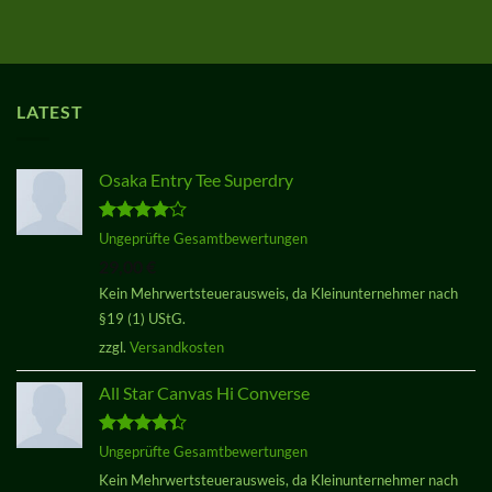
LATEST
Osaka Entry Tee Superdry
Bewertet
Ungeprüfte Gesamtbewertungen
mit
4.00
29,00
€
von 5
Kein Mehrwertsteuerausweis, da Kleinunternehmer nach
§19 (1) UStG.
zzgl.
Versandkosten
All Star Canvas Hi Converse
Bewertet
Ungeprüfte Gesamtbewertungen
mit
4.33
Kein Mehrwertsteuerausweis, da Kleinunternehmer nach
von 5