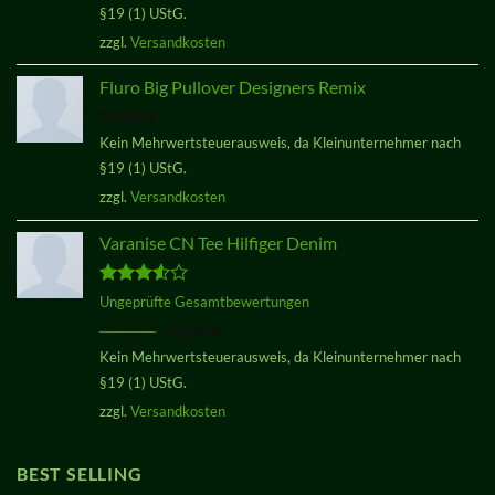
§19 (1) UStG.
zzgl.
Versandkosten
Fluro Big Pullover Designers Remix
29,00
€
Kein Mehrwertsteuerausweis, da Kleinunternehmer nach
§19 (1) UStG.
zzgl.
Versandkosten
Varanise CN Tee Hilfiger Denim
Bewertet
Ungeprüfte Gesamtbewertungen
mit
3.50
Ursprünglicher
Aktueller
29,00
€
29,00
€
von 5
Preis
Preis
Kein Mehrwertsteuerausweis, da Kleinunternehmer nach
war:
ist:
§19 (1) UStG.
29,00 €
29,00 €.
zzgl.
Versandkosten
BEST SELLING