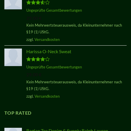
Bewertet
Ungeprüfte Gesamtbewertungen
mit
3.50
29,00
€
von 5
Kein Mehrwertsteuerausweis, da Kleinunternehmer nach
§19 (1) UStG.
zzgl.
Versandkosten
Harissa O-Neck Sweat
Bewertet
Ungeprüfte Gesamtbewertungen
mit
4.00
29,00
€
von 5
Kein Mehrwertsteuerausweis, da Kleinunternehmer nach
§19 (1) UStG.
zzgl.
Versandkosten
TOP RATED
Raglan Tee Denim & Supply Ralph Lauren