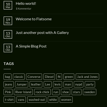
Hello world!
10
Mai
1
Kommentar
Welcome to Flatsome
19
Nov.
Just another post with A Gallery
13
Okt.
A Simple Blog Post
13
Okt.
TAGS
bag
classic
Converse
Diesel
fit
green
Jack and Jones
jeans
Jumper
leather
Lee
levis
man
nypd
party
Pink
River Island
rock chick
run
shoe
stars
sweden
t-shirt
vans
washed-out
white
women