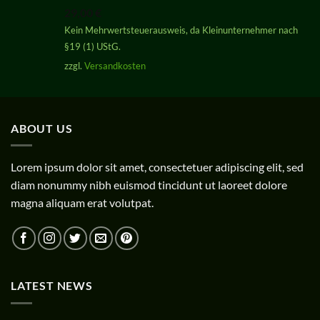
mit
5.00
29,00
€
von 5
Kein Mehrwertsteuerausweis, da Kleinunternehmer nach
§19 (1) UStG.
zzgl.
Versandkosten
ABOUT US
Lorem ipsum dolor sit amet, consectetuer adipiscing elit, sed
diam nonummy nibh euismod tincidunt ut laoreet dolore
magna aliquam erat volutpat.
LATEST NEWS