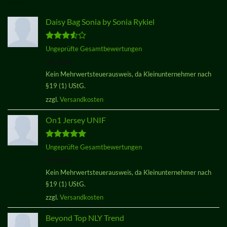
Daisy Bag Sonia by Sonia Rykiel
Bewertet
Ungeprüfte Gesamtbewertungen
mit
3.50
29,00
€
von 5
Kein Mehrwertsteuerausweis, da Kleinunternehmer nach
§19 (1) UStG.
zzgl.
Versandkosten
On1 Jersey UNIF
Bewertet
Ungeprüfte Gesamtbewertungen
mit
5.00
29,00
€
von 5
Kein Mehrwertsteuerausweis, da Kleinunternehmer nach
§19 (1) UStG.
zzgl.
Versandkosten
Beyond Top NLY Trend