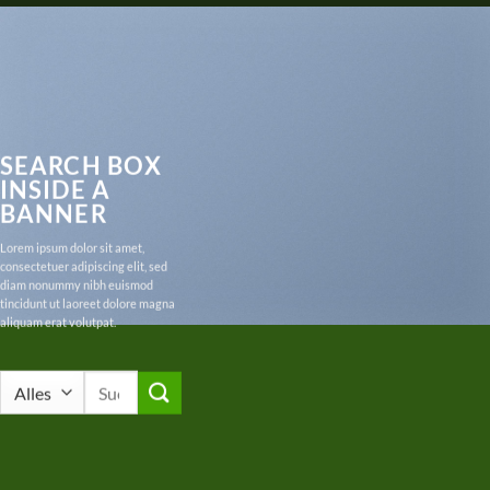
SEARCH BOX
INSIDE A
BANNER
Lorem ipsum dolor sit amet,
consectetuer adipiscing elit, sed
diam nonummy nibh euismod
tincidunt ut laoreet dolore magna
aliquam erat volutpat.
Suche
nach: