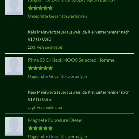
Bewertet
Ungeprüfte Gesamtbewertungen
mit
5.00
Ursprünglicher
Aktueller
29,00
€
29,00
€
von 5
Preis
Preis
Kein Mehrwertsteuerausweis, da Kleinunternehmer nach
war:
ist:
§19 (1) UStG.
29,00 €
29,00 €.
zzgl.
Versandkosten
Pima SS O-Neck NOOS Selected Homme
Bewertet
Ungeprüfte Gesamtbewertungen
mit
5.00
29,00
€
von 5
Kein Mehrwertsteuerausweis, da Kleinunternehmer nach
§19 (1) UStG.
zzgl.
Versandkosten
Magnete Exposure Diesel
Bewertet
Ungeprüfte Gesamtbewertungen