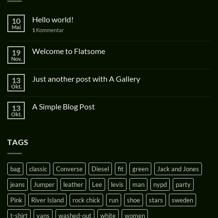
Hello world!
10
Mai
1
Kommentar
Welcome to Flatsome
19
Nov.
Just another post with A Gallery
13
Okt.
A Simple Blog Post
13
Okt.
TAGS
bag
classic
Converse
Diesel
fit
green
Jack and Jones
jeans
Jumper
leather
Lee
levis
man
nypd
party
Pink
River Island
rock chick
run
shoe
stars
sweden
t-shirt
vans
washed-out
white
women