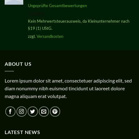
Bewertet
Ungeprüfte Gesamtbewertungen
mit
5.00
29,00
€
von 5
Kein Mehrwertsteuerausweis, da Kleinunternehmer nach
§19 (1) UStG.
zzgl.
Versandkosten
ABOUT US
Lorem ipsum dolor sit amet, consectetuer adipiscing elit, sed
diam nonummy nibh euismod tincidunt ut laoreet dolore
magna aliquam erat volutpat.
LATEST NEWS