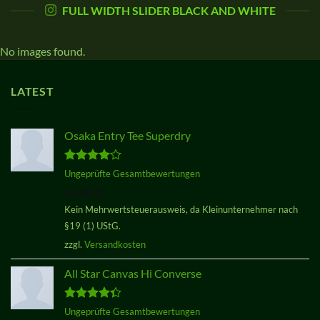
FULL WIDTH SLIDER BLACK AND WHITE
No images found.
LATEST
Osaka Entry Tee Superdry
Bewertet
Ungeprüfte Gesamtbewertungen
mit
4.00
29,00
€
von 5
Kein Mehrwertsteuerausweis, da Kleinunternehmer nach
§19 (1) UStG.
zzgl.
Versandkosten
All Star Canvas Hi Converse
Bewertet
Ungeprüfte Gesamtbewertungen