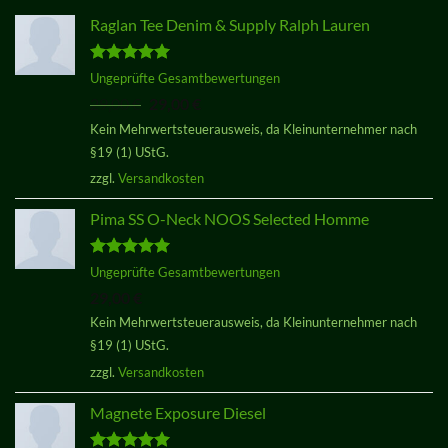
Raglan Tee Denim & Supply Ralph Lauren
Bewertet
Ungeprüfte Gesamtbewertungen
mit
5.00
Ursprünglicher
Aktueller
29,00
€
29,00
€
von 5
Preis
Preis
Kein Mehrwertsteuerausweis, da Kleinunternehmer nach
war:
ist:
§19 (1) UStG.
29,00 €
29,00 €.
zzgl.
Versandkosten
Pima SS O-Neck NOOS Selected Homme
Bewertet
Ungeprüfte Gesamtbewertungen
mit
5.00
29,00
€
von 5
Kein Mehrwertsteuerausweis, da Kleinunternehmer nach
§19 (1) UStG.
zzgl.
Versandkosten
Magnete Exposure Diesel