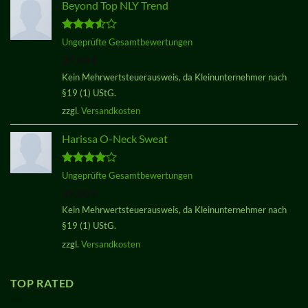
Beyond Top NLY Trend
Bewertet
Ungeprüfte Gesamtbewertungen
mit
3.50
29,00
€
von 5
Kein Mehrwertsteuerausweis, da Kleinunternehmer nach
§19 (1) UStG.
zzgl.
Versandkosten
Harissa O-Neck Sweat
Bewertet
Ungeprüfte Gesamtbewertungen
mit
4.00
29,00
€
von 5
Kein Mehrwertsteuerausweis, da Kleinunternehmer nach
§19 (1) UStG.
zzgl.
Versandkosten
TOP RATED