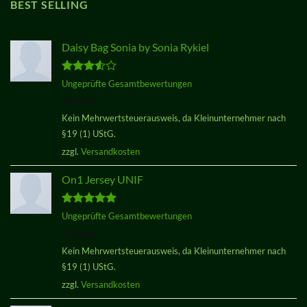
BEST SELLING
Daisy Bag Sonia by Sonia Rykiel
Bewertet
Ungeprüfte Gesamtbewertungen
mit
3.50
29,00
€
von 5
Kein Mehrwertsteuerausweis, da Kleinunternehmer nach
§19 (1) UStG.
zzgl.
Versandkosten
On1 Jersey UNIF
Bewertet
Ungeprüfte Gesamtbewertungen
mit
5.00
29,00
€
von 5
Kein Mehrwertsteuerausweis, da Kleinunternehmer nach
§19 (1) UStG.
zzgl.
Versandkosten