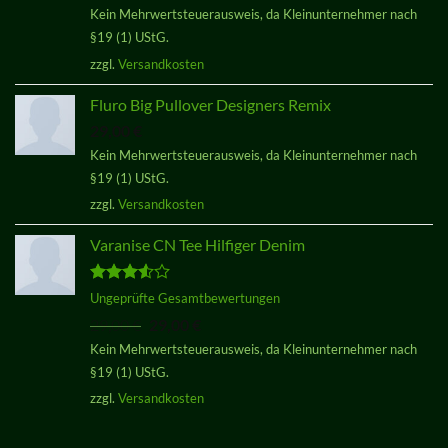
mit
4.33
Kein Mehrwertsteuerausweis, da Kleinunternehmer nach
von 5
§19 (1) UStG.
zzgl.
Versandkosten
Fluro Big Pullover Designers Remix
29,00
€
Kein Mehrwertsteuerausweis, da Kleinunternehmer nach
§19 (1) UStG.
zzgl.
Versandkosten
Varanise CN Tee Hilfiger Denim
Bewertet
Ungeprüfte Gesamtbewertungen
mit
3.50
Ursprünglicher
Aktueller
29,00
€
29,00
€
von 5
Preis
Preis
Kein Mehrwertsteuerausweis, da Kleinunternehmer nach
war:
ist:
§19 (1) UStG.
29,00 €
29,00 €.
zzgl.
Versandkosten