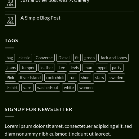
13
Okt.
A Simple Blog Post
13
Okt.
TAGS
bag
classic
Converse
Diesel
fit
green
Jack and Jones
jeans
Jumper
leather
Lee
levis
man
nypd
party
Pink
River Island
rock chick
run
shoe
stars
sweden
t-shirt
vans
washed-out
white
women
SIGNUP FOR NEWSLETTER
Lorem ipsum dolor sit amet, consectetuer adipiscing elit, sed
diam nonummy nibh euismod tincidunt ut laoreet.