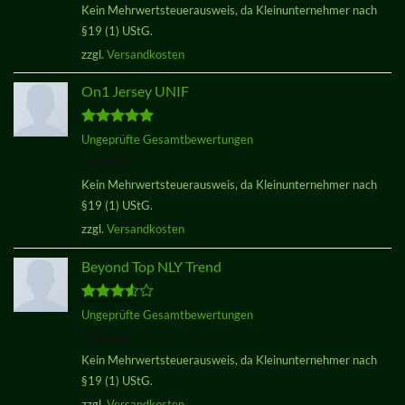
Kein Mehrwertsteuerausweis, da Kleinunternehmer nach
§19 (1) UStG.
zzgl.
Versandkosten
On1 Jersey UNIF
Bewertet
Ungeprüfte Gesamtbewertungen
mit
5.00
29,00
€
von 5
Kein Mehrwertsteuerausweis, da Kleinunternehmer nach
§19 (1) UStG.
zzgl.
Versandkosten
Beyond Top NLY Trend
Bewertet
Ungeprüfte Gesamtbewertungen
mit
3.50
29,00
€
von 5
Kein Mehrwertsteuerausweis, da Kleinunternehmer nach
§19 (1) UStG.
zzgl.
Versandkosten