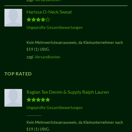
Harissa O-Neck Sweat
Bewertet
Ungeprüfte Gesamtbewertungen
mit
4.00
29,00
€
von 5
Kein Mehrwertsteuerausweis, da Kleinunternehmer nach
§19 (1) UStG.
zzgl.
Versandkosten
TOP RATED
Raglan Tee Denim & Supply Ralph Lauren
Bewertet
Ungeprüfte Gesamtbewertungen
mit
5.00
Ursprünglicher
Aktueller
29,00
€
29,00
€
von 5
Preis
Preis
Kein Mehrwertsteuerausweis, da Kleinunternehmer nach
war:
ist:
§19 (1) UStG.