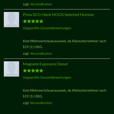
29,00 €
29,00 €.
zzgl.
Versandkosten
Pima SS O-Neck NOOS Selected Homme
Bewertet
Ungeprüfte Gesamtbewertungen
mit
5.00
29,00
€
von 5
Kein Mehrwertsteuerausweis, da Kleinunternehmer nach
§19 (1) UStG.
zzgl.
Versandkosten
Magnete Exposure Diesel
Bewertet
Ungeprüfte Gesamtbewertungen
mit
5.00
29,00
€
von 5
Kein Mehrwertsteuerausweis, da Kleinunternehmer nach
§19 (1) UStG.
zzgl.
Versandkosten