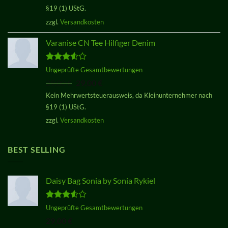
§19 (1) UStG.
zzgl.
Versandkosten
Varanise CN Tee Hilfiger Denim
Bewertet
Ungeprüfte Gesamtbewertungen
mit
3.50
Ursprünglicher
Aktueller
29,00
€
29,00
€
von 5
Preis
Preis
Kein Mehrwertsteuerausweis, da Kleinunternehmer nach
war:
ist:
§19 (1) UStG.
29,00 €
29,00 €.
zzgl.
Versandkosten
BEST SELLING
Daisy Bag Sonia by Sonia Rykiel
Bewertet
Ungeprüfte Gesamtbewertungen
mit
3.50
29,00
€
von 5