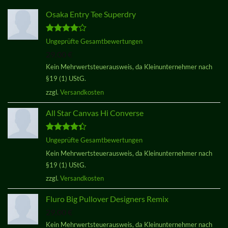
Osaka Entry Tee Superdry
Bewertet
Ungeprüfte Gesamtbewertungen
mit
4.00
29,00
€
von 5
Kein Mehrwertsteuerausweis, da Kleinunternehmer nach
§19 (1) UStG.
zzgl.
Versandkosten
All Star Canvas Hi Converse
Bewertet
Ungeprüfte Gesamtbewertungen
mit
4.33
Kein Mehrwertsteuerausweis, da Kleinunternehmer nach
von 5
§19 (1) UStG.
zzgl.
Versandkosten
Fluro Big Pullover Designers Remix
29,00
€
Kein Mehrwertsteuerausweis, da Kleinunternehmer nach