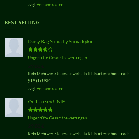
29,00 €
29,00 €.
zzgl.
Versandkosten
BEST SELLING
Daisy Bag Sonia by Sonia Rykiel
Bewertet
Ungeprüfte Gesamtbewertungen
mit
3.50
29,00
€
von 5
Kein Mehrwertsteuerausweis, da Kleinunternehmer nach
§19 (1) UStG.
zzgl.
Versandkosten
On1 Jersey UNIF
Bewertet
Ungeprüfte Gesamtbewertungen
mit
5.00
29,00
€
von 5
Kein Mehrwertsteuerausweis, da Kleinunternehmer nach