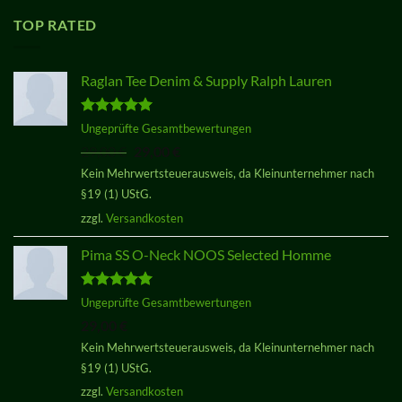
TOP RATED
Raglan Tee Denim & Supply Ralph Lauren
Bewertet
Ungeprüfte Gesamtbewertungen
mit
5.00
Ursprünglicher
Aktueller
29,00
€
29,00
€
von 5
Preis
Preis
Kein Mehrwertsteuerausweis, da Kleinunternehmer nach
war:
ist:
§19 (1) UStG.
29,00 €
29,00 €.
zzgl.
Versandkosten
Pima SS O-Neck NOOS Selected Homme
Bewertet
Ungeprüfte Gesamtbewertungen
mit
5.00
29,00
€
von 5
Kein Mehrwertsteuerausweis, da Kleinunternehmer nach
§19 (1) UStG.
zzgl.
Versandkosten