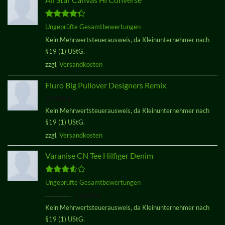
Bewertet
Ungeprüfte Gesamtbewertungen
mit
4.33
Kein Mehrwertsteuerausweis, da Kleinunternehmer nach
von 5
§19 (1) UStG.
zzgl.
Versandkosten
Fluro Big Pullover Designers Remix
29,00
€
Kein Mehrwertsteuerausweis, da Kleinunternehmer nach
§19 (1) UStG.
zzgl.
Versandkosten
Varanise CN Tee Hilfiger Denim
Bewertet
Ungeprüfte Gesamtbewertungen
mit
3.50
Ursprünglicher
Aktueller
29,00
€
29,00
€
von 5
Preis
Preis
Kein Mehrwertsteuerausweis, da Kleinunternehmer nach
war:
ist:
§19 (1) UStG.