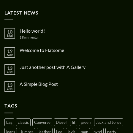
LATEST NEWS
Hello world!
10
Mai
1
Kommentar
Welcome to Flatsome
19
Nov.
Just another post with A Gallery
13
Okt.
A Simple Blog Post
13
Okt.
TAGS
bag
classic
Converse
Diesel
fit
green
Jack and Jones
jeans
Jumper
leather
Lee
levis
man
nypd
party