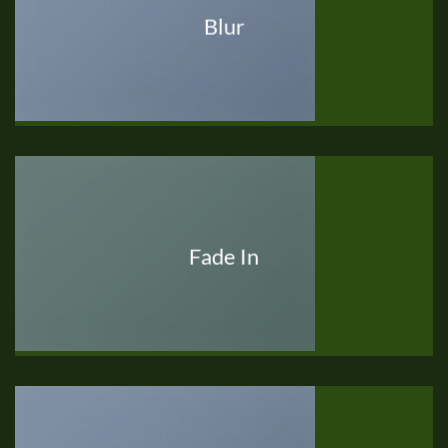
Blur
Fade In