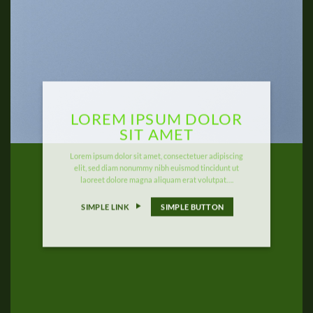
LOREM IPSUM DOLOR
SIT AMET
Lorem ipsum dolor sit amet, consectetuer adipiscing
elit, sed diam nonummy nibh euismod tincidunt ut
laoreet dolore magna aliquam erat volutpat….
SIMPLE LINK
SIMPLE BUTTON