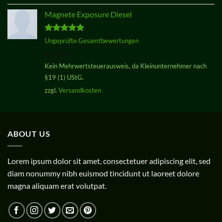
Magnete Exposure Diesel
Bewertet
Ungeprüfte Gesamtbewertungen
mit
5.00
29,00
€
von 5
Kein Mehrwertsteuerausweis, da Kleinunternehmer nach
§19 (1) UStG.
zzgl.
Versandkosten
ABOUT US
Lorem ipsum dolor sit amet, consectetuer adipiscing elit, sed
diam nonummy nibh euismod tincidunt ut laoreet dolore
magna aliquam erat volutpat.