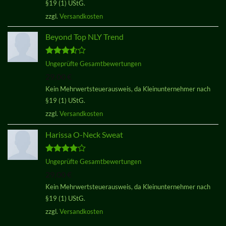
§19 (1) UStG.
zzgl.
Versandkosten
Beyond Top NLY Trend
Bewertet
Ungeprüfte Gesamtbewertungen
mit
3.50
29,00
€
von 5
Kein Mehrwertsteuerausweis, da Kleinunternehmer nach
§19 (1) UStG.
zzgl.
Versandkosten
Harissa O-Neck Sweat
Bewertet
Ungeprüfte Gesamtbewertungen
mit
4.00
29,00
€
von 5
Kein Mehrwertsteuerausweis, da Kleinunternehmer nach
§19 (1) UStG.
zzgl.
Versandkosten