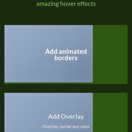
amazing hover effects
Add animated
borders
Add Overlay
Overlay can be any color