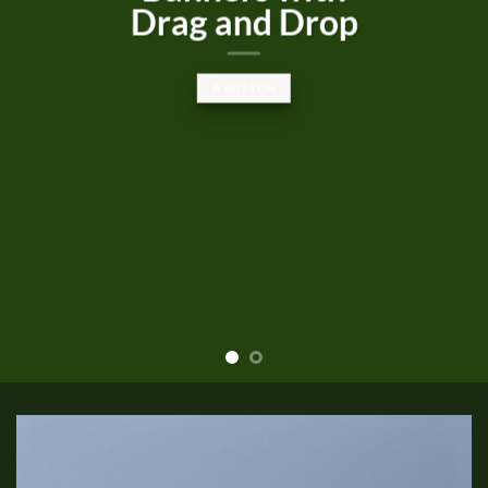
diam nonummy nibh euismod
tincidunt ut laoreet dolore
magna aliquam erat volutpat….
BUY NOW
LEARN MORE