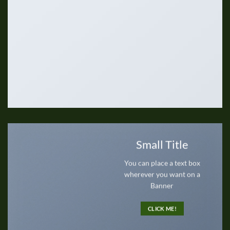
Small Title
You can place a text box
wherever you want on a
Banner
CLICK ME!