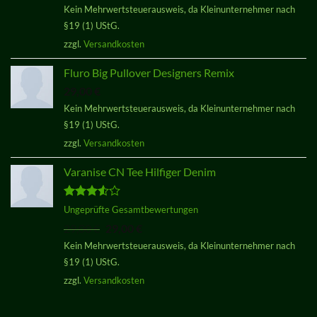
Kein Mehrwertsteuerausweis, da Kleinunternehmer nach
von 5
§19 (1) UStG.
zzgl.
Versandkosten
Fluro Big Pullover Designers Remix
29,00
€
Kein Mehrwertsteuerausweis, da Kleinunternehmer nach
§19 (1) UStG.
zzgl.
Versandkosten
Varanise CN Tee Hilfiger Denim
Bewertet
Ungeprüfte Gesamtbewertungen
mit
3.50
Ursprünglicher
Aktueller
29,00
€
29,00
€
von 5
Preis
Preis
Kein Mehrwertsteuerausweis, da Kleinunternehmer nach
war:
ist:
§19 (1) UStG.
29,00 €
29,00 €.
zzgl.
Versandkosten