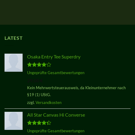
LATEST
Osaka Entry Tee Superdry
Bewertet
Ungeprüfte Gesamtbewertungen
mit
4.00
29,00
€
von 5
Kein Mehrwertsteuerausweis, da Kleinunternehmer nach
§19 (1) UStG.
zzgl.
Versandkosten
All Star Canvas Hi Converse
Bewertet
Ungeprüfte Gesamtbewertungen
mit
4.33