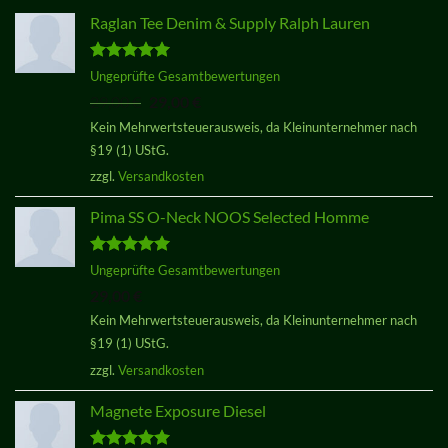
Raglan Tee Denim & Supply Ralph Lauren
Bewertet
Ungeprüfte Gesamtbewertungen
mit
5.00
Ursprünglicher
Aktueller
29,00
€
29,00
€
von 5
Preis
Preis
Kein Mehrwertsteuerausweis, da Kleinunternehmer nach
war:
ist:
§19 (1) UStG.
29,00 €
29,00 €.
zzgl.
Versandkosten
Pima SS O-Neck NOOS Selected Homme
Bewertet
Ungeprüfte Gesamtbewertungen
mit
5.00
29,00
€
von 5
Kein Mehrwertsteuerausweis, da Kleinunternehmer nach
§19 (1) UStG.
zzgl.
Versandkosten
Magnete Exposure Diesel