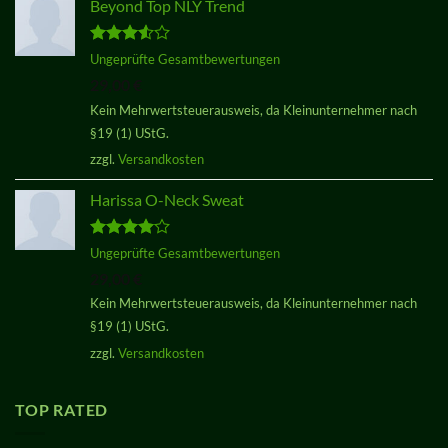
Beyond Top NLY Trend
Bewertet
Ungeprüfte Gesamtbewertungen
mit
3.50
29,00
€
von 5
Kein Mehrwertsteuerausweis, da Kleinunternehmer nach
§19 (1) UStG.
zzgl.
Versandkosten
Harissa O-Neck Sweat
Bewertet
Ungeprüfte Gesamtbewertungen
mit
4.00
29,00
€
von 5
Kein Mehrwertsteuerausweis, da Kleinunternehmer nach
§19 (1) UStG.
zzgl.
Versandkosten
TOP RATED