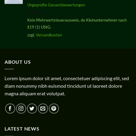
Bewertet
Ungeprüfte Gesamtbewertungen
mit
5.00
29,00
€
von 5
Kein Mehrwertsteuerausweis, da Kleinunternehmer nach
§19 (1) UStG.
zzgl.
Versandkosten
ABOUT US
Lorem ipsum dolor sit amet, consectetuer adipiscing elit, sed
diam nonummy nibh euismod tincidunt ut laoreet dolore
magna aliquam erat volutpat.
LATEST NEWS