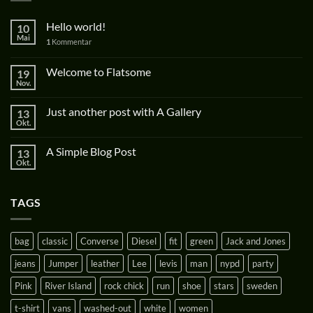
Hello world!
10
Mai
1
Kommentar
Welcome to Flatsome
19
Nov.
Just another post with A Gallery
13
Okt.
A Simple Blog Post
13
Okt.
TAGS
bag
classic
Converse
Diesel
fit
green
Jack and Jones
jeans
Jumper
leather
Lee
levis
man
nypd
party
Pink
River Island
rock chick
run
shoe
stars
sweden
t-shirt
vans
washed-out
white
women