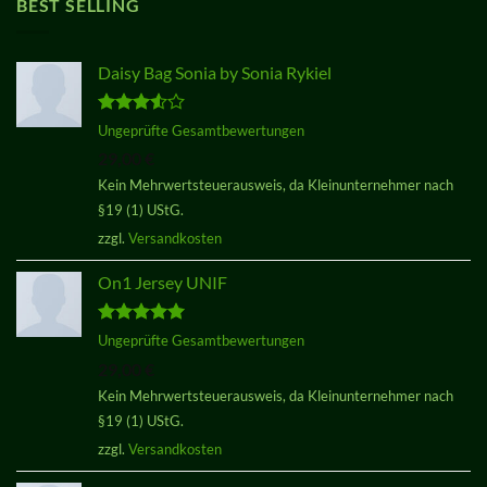
BEST SELLING
Daisy Bag Sonia by Sonia Rykiel
Bewertet
Ungeprüfte Gesamtbewertungen
mit
3.50
29,00
€
von 5
Kein Mehrwertsteuerausweis, da Kleinunternehmer nach
§19 (1) UStG.
zzgl.
Versandkosten
On1 Jersey UNIF
Bewertet
Ungeprüfte Gesamtbewertungen
mit
5.00
29,00
€
von 5
Kein Mehrwertsteuerausweis, da Kleinunternehmer nach
§19 (1) UStG.
zzgl.
Versandkosten