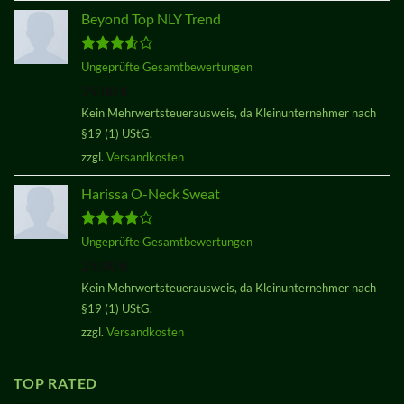
Beyond Top NLY Trend
Bewertet
Ungeprüfte Gesamtbewertungen
mit
3.50
29,00
€
von 5
Kein Mehrwertsteuerausweis, da Kleinunternehmer nach
§19 (1) UStG.
zzgl.
Versandkosten
Harissa O-Neck Sweat
Bewertet
Ungeprüfte Gesamtbewertungen
mit
4.00
29,00
€
von 5
Kein Mehrwertsteuerausweis, da Kleinunternehmer nach
§19 (1) UStG.
zzgl.
Versandkosten
TOP RATED