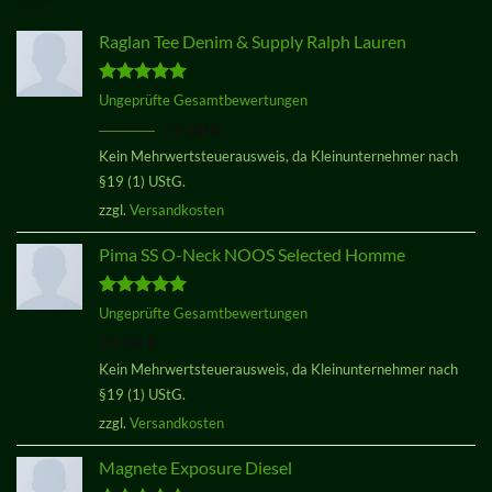
Raglan Tee Denim & Supply Ralph Lauren
Bewertet
Ungeprüfte Gesamtbewertungen
mit
5.00
Ursprünglicher
Aktueller
29,00
€
29,00
€
von 5
Preis
Preis
Kein Mehrwertsteuerausweis, da Kleinunternehmer nach
war:
ist:
§19 (1) UStG.
29,00 €
29,00 €.
zzgl.
Versandkosten
Pima SS O-Neck NOOS Selected Homme
Bewertet
Ungeprüfte Gesamtbewertungen
mit
5.00
29,00
€
von 5
Kein Mehrwertsteuerausweis, da Kleinunternehmer nach
§19 (1) UStG.
zzgl.
Versandkosten
Magnete Exposure Diesel