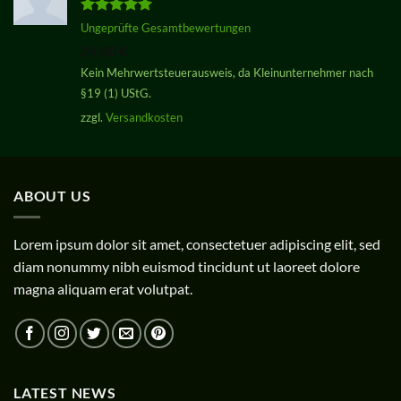
Bewertet
Ungeprüfte Gesamtbewertungen
mit
5.00
29,00
€
von 5
Kein Mehrwertsteuerausweis, da Kleinunternehmer nach
§19 (1) UStG.
zzgl.
Versandkosten
ABOUT US
Lorem ipsum dolor sit amet, consectetuer adipiscing elit, sed
diam nonummy nibh euismod tincidunt ut laoreet dolore
magna aliquam erat volutpat.
LATEST NEWS