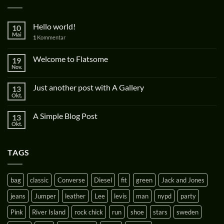
Hello world!
10
Mai
1
Kommentar
Welcome to Flatsome
19
Nov.
Just another post with A Gallery
13
Okt.
A Simple Blog Post
13
Okt.
TAGS
bag
classic
Converse
Diesel
fit
green
Jack and Jones
jeans
Jumper
leather
Lee
levis
man
nypd
party
Pink
River Island
rock chick
run
shoe
stars
sweden