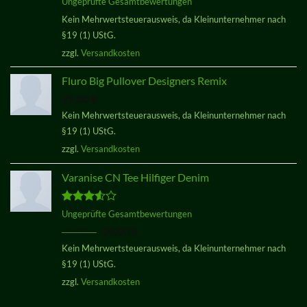
Ungeprüfte Gesamtbewertungen
mit
4.33
Kein Mehrwertsteuerausweis, da Kleinunternehmer nach
von 5
§19 (1) UStG.
zzgl.
Versandkosten
Fluro Big Pullover Designers Remix
29,00
€
Kein Mehrwertsteuerausweis, da Kleinunternehmer nach
§19 (1) UStG.
zzgl.
Versandkosten
Varanise CN Tee Hilfiger Denim
Bewertet
Ungeprüfte Gesamtbewertungen
mit
3.50
Ursprünglicher
Aktueller
29,00
€
29,00
€
von 5
Preis
Preis
Kein Mehrwertsteuerausweis, da Kleinunternehmer nach
war:
ist:
§19 (1) UStG.
29,00 €
29,00 €.
zzgl.
Versandkosten