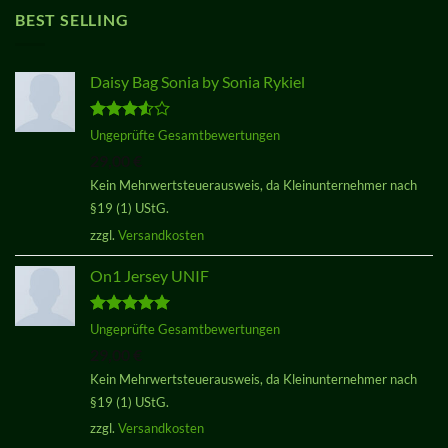
BEST SELLING
Daisy Bag Sonia by Sonia Rykiel
Bewertet
Ungeprüfte Gesamtbewertungen
mit
3.50
29,00
€
von 5
Kein Mehrwertsteuerausweis, da Kleinunternehmer nach
§19 (1) UStG.
zzgl.
Versandkosten
On1 Jersey UNIF
Bewertet
Ungeprüfte Gesamtbewertungen
mit
5.00
29,00
€
von 5
Kein Mehrwertsteuerausweis, da Kleinunternehmer nach
§19 (1) UStG.
zzgl.
Versandkosten