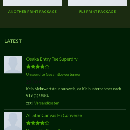
ANOTHER PRINT PACKAGE
FL3 PRINT PACKAGE
LATEST
Osaka Entry Tee Superdry
Bewertet
Ungeprüfte Gesamtbewertungen
mit
4.00
29,00
€
von 5
Kein Mehrwertsteuerausweis, da Kleinunternehmer nach
§19 (1) UStG.
zzgl.
Versandkosten
All Star Canvas Hi Converse
Bewertet