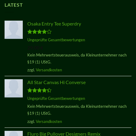
LATEST
Osaka Entry Tee Superdry
Bewertet
Ungeprüfte Gesamtbewertungen
mit
4.00
29,00
€
von 5
Kein Mehrwertsteuerausweis, da Kleinunternehmer nach
§19 (1) UStG.
zzgl.
Versandkosten
All Star Canvas Hi Converse
Bewertet
Ungeprüfte Gesamtbewertungen
mit
4.33
Kein Mehrwertsteuerausweis, da Kleinunternehmer nach
von 5
§19 (1) UStG.
zzgl.
Versandkosten
Fluro Big Pullover Designers Remix