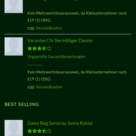
29,00
€
Kein Mehrwertsteuerausweis, da Kleinunternehmer nach
§19 (1) UStG.
zzgl.
Versandkosten
Varanise CN Tee Hilfiger Denim
Bewertet
Ungeprüfte Gesamtbewertungen
mit
3.50
Ursprünglicher
Aktueller
29,00
€
29,00
€
von 5
Preis
Preis
Kein Mehrwertsteuerausweis, da Kleinunternehmer nach
war:
ist:
§19 (1) UStG.
29,00 €
29,00 €.
zzgl.
Versandkosten
BEST SELLING
Daisy Bag Sonia by Sonia Rykiel