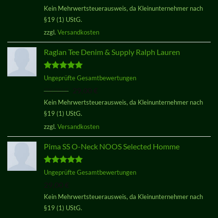
Kein Mehrwertsteuerausweis, da Kleinunternehmer nach
§19 (1) UStG.
zzgl.
Versandkosten
Raglan Tee Denim & Supply Ralph Lauren
Bewertet
Ungeprüfte Gesamtbewertungen
mit
5.00
Ursprünglicher
Aktueller
29,00
€
29,00
€
von 5
Preis
Preis
Kein Mehrwertsteuerausweis, da Kleinunternehmer nach
war:
ist:
§19 (1) UStG.
29,00 €
29,00 €.
zzgl.
Versandkosten
Pima SS O-Neck NOOS Selected Homme
Bewertet
Ungeprüfte Gesamtbewertungen
mit
5.00
29,00
€
von 5
Kein Mehrwertsteuerausweis, da Kleinunternehmer nach
§19 (1) UStG.