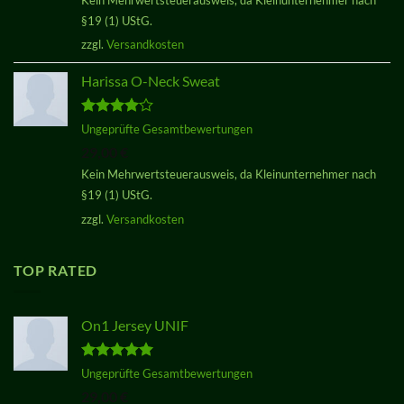
§19 (1) UStG.
zzgl.
Versandkosten
Harissa O-Neck Sweat
Bewertet
Ungeprüfte Gesamtbewertungen
mit
4.00
29,00
€
von 5
Kein Mehrwertsteuerausweis, da Kleinunternehmer nach
§19 (1) UStG.
zzgl.
Versandkosten
TOP RATED
On1 Jersey UNIF
Bewertet
Ungeprüfte Gesamtbewertungen
mit
5.00
29,00
€
von 5