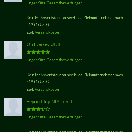
Bewertet
Ungeprüfte Gesamtbewertungen
mit
3.50
29,00
€
von 5
Kein Mehrwertsteuerausweis, da Kleinunternehmer nach
§19 (1) UStG.
zzgl.
Versandkosten
On1 Jersey UNIF
Bewertet
Ungeprüfte Gesamtbewertungen
mit
5.00
29,00
€
von 5
Kein Mehrwertsteuerausweis, da Kleinunternehmer nach
§19 (1) UStG.
zzgl.
Versandkosten
Beyond Top NLY Trend
Bewertet
Ungeprüfte Gesamtbewertungen
mit
3.50
29,00
€
von 5
Kein Mehrwertsteuerausweis, da Kleinunternehmer nach