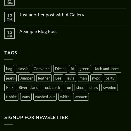
Nov.
Just another post with A Gallery
13
Okt.
A Simple Blog Post
13
Okt.
TAGS
bag
classic
Converse
Diesel
fit
green
Jack and Jones
jeans
Jumper
leather
Lee
levis
man
nypd
party
Pink
River Island
rock chick
run
shoe
stars
sweden
t-shirt
vans
washed-out
white
women
SIGNUP FOR NEWSLETTER