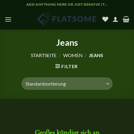
Zum
ADD ANYTHING HERE OR JUST REMOVE IT...
Inhalt
springen
Jeans
STARTSEITE
/
WOMEN
/
JEANS
FILTER
Zum
Inhalt
springen
Großes kündigt sich an