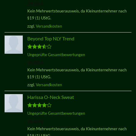
29,00
€
von 5
Kein Mehrwertsteuerausweis, da Kleinunternehmer nach
§19 (1) UStG.
zzgl.
Versandkosten
Beyond Top NLY Trend
Bewertet
Ungeprüfte Gesamtbewertungen
mit
3.50
29,00
€
von 5
Kein Mehrwertsteuerausweis, da Kleinunternehmer nach
§19 (1) UStG.
zzgl.
Versandkosten
Harissa O-Neck Sweat
Bewertet
Ungeprüfte Gesamtbewertungen
mit
4.00
29,00
€
von 5
Kein Mehrwertsteuerausweis, da Kleinunternehmer nach
§19 (1) UStG.