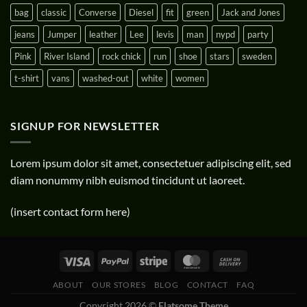
bag
classic
Converse
Diesel
fit
green
Jack and Jones
jeans
Jumper
leather
Lee
levis
man
nypd
party
Pink
River Island
rock chick
run
shoe
stars
sweden
t-shirt
vans
washed-out
white
women
SIGNUP FOR NEWSLETTER
Lorem ipsum dolor sit amet, consectetuer adipiscing elit, sed
diam nonummy nibh euismod tincidunt ut laoreet.
(insert contact form here)
ABOUT
OUR STORES
BLOG
CONTACT
FAQ
Copyright 2026 ©
Flatsome Theme