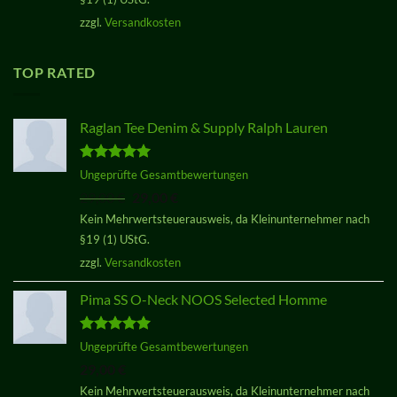
zzgl.
Versandkosten
TOP RATED
Raglan Tee Denim & Supply Ralph Lauren
Bewertet
Ungeprüfte Gesamtbewertungen
mit
5.00
Ursprünglicher
Aktueller
29,00
€
29,00
€
von 5
Preis
Preis
Kein Mehrwertsteuerausweis, da Kleinunternehmer nach
war:
ist:
§19 (1) UStG.
29,00 €
29,00 €.
zzgl.
Versandkosten
Pima SS O-Neck NOOS Selected Homme
Bewertet
Ungeprüfte Gesamtbewertungen
mit
5.00
29,00
€
von 5
Kein Mehrwertsteuerausweis, da Kleinunternehmer nach