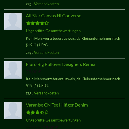
zzgl.
Versandkosten
All Star Canvas Hi Converse
Bewertet
Ungeprüfte Gesamtbewertungen
mit
4.33
Kein Mehrwertsteuerausweis, da Kleinunternehmer nach
von 5
§19 (1) UStG.
zzgl.
Versandkosten
Fluro Big Pullover Designers Remix
29,00
€
Kein Mehrwertsteuerausweis, da Kleinunternehmer nach
§19 (1) UStG.
zzgl.
Versandkosten
Varanise CN Tee Hilfiger Denim
Bewertet
Ungeprüfte Gesamtbewertungen
mit
3.50
Ursprünglicher
Aktueller
29,00
€
29,00
€
von 5