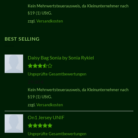
Preis
Preis
Kein Mehrwertsteuerausweis, da Kleinunternehmer nach
war:
ist:
§19 (1) UStG.
29,00 €
29,00 €.
zzgl.
Versandkosten
BEST SELLING
Daisy Bag Sonia by Sonia Rykiel
Bewertet
Ungeprüfte Gesamtbewertungen
mit
3.50
29,00
€
von 5
Kein Mehrwertsteuerausweis, da Kleinunternehmer nach
§19 (1) UStG.
zzgl.
Versandkosten
On1 Jersey UNIF
Bewertet
Ungeprüfte Gesamtbewertungen
mit
5.00