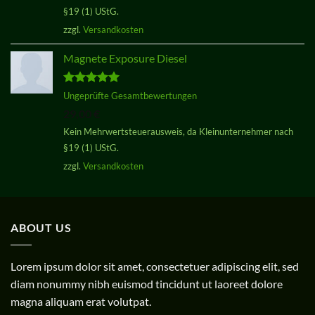
§19 (1) UStG.
zzgl.
Versandkosten
Magnete Exposure Diesel
Bewertet
Ungeprüfte Gesamtbewertungen
mit
5.00
29,00
€
von 5
Kein Mehrwertsteuerausweis, da Kleinunternehmer nach
§19 (1) UStG.
zzgl.
Versandkosten
ABOUT US
Lorem ipsum dolor sit amet, consectetuer adipiscing elit, sed
diam nonummy nibh euismod tincidunt ut laoreet dolore
magna aliquam erat volutpat.