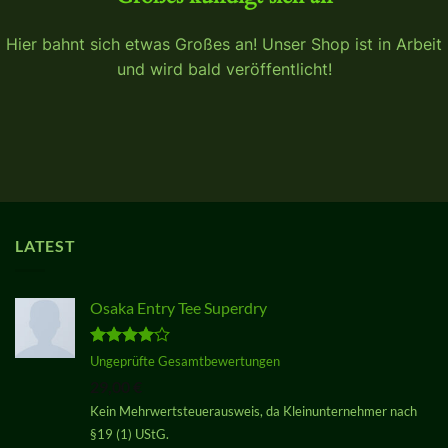
Hier bahnt sich etwas Großes an! Unser Shop ist in Arbeit
und wird bald veröffentlicht!
LATEST
Osaka Entry Tee Superdry
Bewertet
Ungeprüfte Gesamtbewertungen
mit
4.00
29,00
€
von 5
Kein Mehrwertsteuerausweis, da Kleinunternehmer nach
§19 (1) UStG.